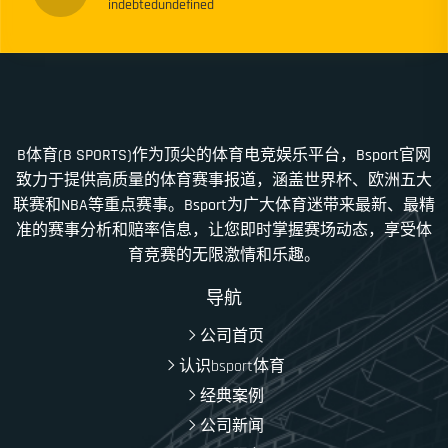
indebtedundefined
B体育(B SPORTS)作为顶尖的体育电竞娱乐平台，Bsport官网
致力于提供高质量的体育赛事报道，涵盖世界杯、欧洲五大
联赛和NBA等重点赛事。Bsport为广大体育迷带来最新、最精
准的赛事分析和赔率信息，让您即时掌握赛场动态，享受体
育竞赛的无限激情和乐趣。
导航
公司首页
认识bsport体育
经典案例
公司新闻