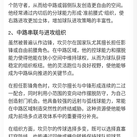
个防守者，从而给中路或弱侧队友创造更自由的空间。
他经常通过内切后的分球能力形成“准前腰式”组织，使
右路进攻更加立体，增加球队进攻策略的丰富性。
2、中路串联与进攻组织
虽然被普遍认作边锋，坎贝尔在国家队尤其擅长担任影
锋或自由前腰角色。在中路区域，他的控球能力和摆脱
能力使得他能在狭小空间中维持球权，从而为球队获得
稳定的组织枢纽。他的灵活跑位与良好视野，使他能够
成为中路纵向推进的关键节点。
在担任影锋角色时，坎贝尔擅长与中锋形成连续的二过
一配合，同时利用小范围的变向动作摆脱防守，为自己
创造射门机会。他具备较强的远射与弧线球能力，常能
在中路区域制造突然性的终结威胁。这种资源使他能够
成为前场多点进攻体系中的重要得分补充。
在组织方面，坎贝尔的传球选择多变，既可以选择直塞
打穿防线，也能通过回做或横向转移保持球队控球节