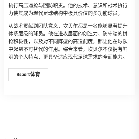
执行高压逼抢与回防职责。他的技术、意识和战术执行
力使其成为现代足球结构中极具价值的多功能球员。
从战术贡献到团队意义，坎贝尔都是一名能够显著提升
体系层级的球员。他在进攻层面的创造力、防守端的拼
抢积极性，以及对不同阵型的高适配度，都让他在球队
中起到不可替代的作用。综合来看，坎贝尔不仅拥有鲜
明的个人特点，更具备适应现代足球需求的全面能力。
Bsport体育