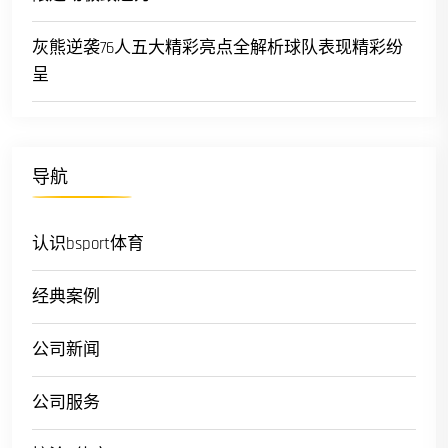
灰熊逆袭76人五大精彩亮点全解析球队表现精彩纷
呈
导航
认识bsport体育
经典案例
公司新闻
公司服务