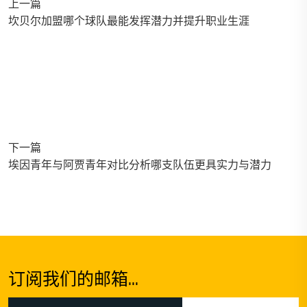
上一篇
坎贝尔加盟哪个球队最能发挥潜力并提升职业生涯
下一篇
埃因青年与阿贾青年对比分析哪支队伍更具实力与潜力
订阅我们的邮箱...