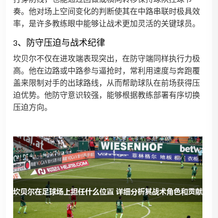
奏。他对场上空间变化的判断使其在中路串联时极具效
率，是许多教练眼中能够让战术更加灵活的关键球员。
3、防守压迫与战术纪律
坎贝尔不仅在进攻端表现突出，在防守端同样执行力极
高。他在边路或中路参与逼抢时，常利用速度与奔跑覆
盖来限制对手的出球路线，从而帮助球队在前场获得压
迫优势。他防守意识较强，能够根据教练部署有序切换
压迫方向。