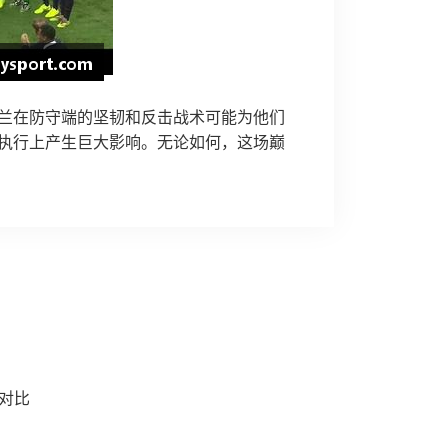
兰在防守端的坚韧和反击战术可能为他们
执行上产生巨大影响。无论如何，这场巅
对比