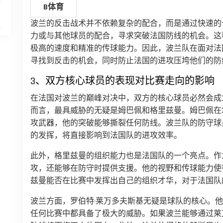
B体育
波兰的反击战术并不依赖复杂的配合，而是通过快速的
力或与其他球员的配合，寻求突破法国防线的机会。这
极高的速度和精准的传球能力。因此，波兰队在面对法
寻找到反击的机会，同时防止法国的进攻压垮他们的防
3、双方核心球员的表现对比赛走向的影响
在法国对波兰的巅峰对决中，双方的核心球员必然会成
而言，最具威胁的无疑是姆巴佩和格里兹曼。姆巴佩在
攻武器，他的突破能够撕裂任何防线。波兰队的防守球
的发挥，将直接影响到法国队的进攻效率。
此外，格里兹曼的组织能力也是法国队的一个亮点。作
攻，还能够在防守时提供支援。他的视野和传球能力使
兹曼能否在比赛中发挥出自己的组织才华，对于法国队
波兰方面，罗伯特·莱万多夫斯基无疑是球队的核心。
任何比赛中都具备了极大的威胁。如果波兰能够通过莱