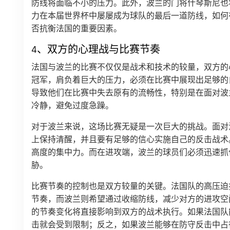
防线将面临不小的压力。此外，波兰的门将什琴斯尼也
力在本届世界杯中屡屡成为球队的最后一道防线，如何
否抗衡法国的重要因素。
4、双方的心理战与比赛节奏
法国与波兰的比赛不仅仅是战术和技术的较量，双方的
冠军，肩负着巨大的压力，必须在比赛中展现出足够的
导致他们在比赛中失去原有的流畅性，特别是在面对波
冷静，避免过度急躁。
对于波兰来说，这场比赛无疑是一次巨大的挑战。面对
上保持清醒，并且要有足够的信心实施自己的反击战术
高度的集中力。而在进攻端，波兰的球员们必须迅速抓
胁。
比赛节奏的控制也是双方较量的关键。法国队的高压迫
节奏，而波兰则希望通过收缩防线，减少对方的进攻空
的节奏变化将直接影响到双方的战术执行。如果法国队
击就会受到限制；反之，如果波兰能够在防守反击中占