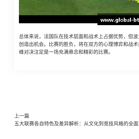
总体来说，法国队在技术层面和战术上占据优势，但波
创造出机会。比赛的胜负，将在双方的心理博弈和战术
峰对决注定是一场充满悬念和精彩的比赛。
上一篇
五大联赛各自特色及差异解析：从文化到竞技风格的全面