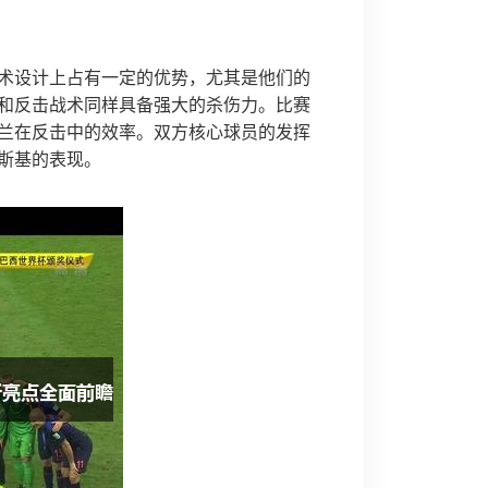
术设计上占有一定的优势，尤其是他们的
和反击战术同样具备强大的杀伤力。比赛
兰在反击中的效率。双方核心球员的发挥
斯基的表现。