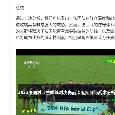
总结：
通过上述分析，我们可以看出，法国队在阵容深度和战
进攻端具有非常强大的威胁。然而，波兰队的防守体系
的关键将取决于法国能否有效突破波兰的防线，以及波
也将成为比赛的决定性因素，特别是姆巴佩与莱万多夫