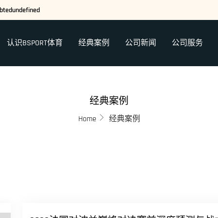
ebtedundefined
认识BSPORT体育
经典案例
公司新闻
公司服务
经典案例
Home
经典案例