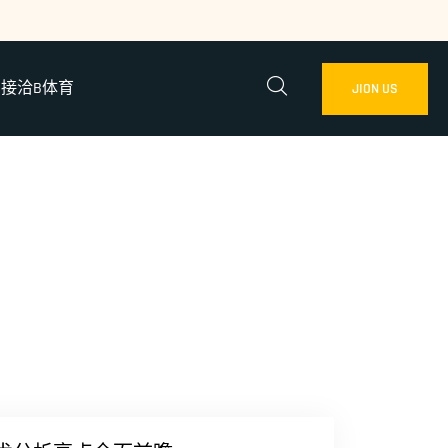
接洽B体育
JION US