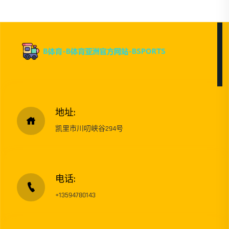
地址:
凯里市川叨峡谷294号
电话:
+13594780143