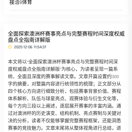
接洽B体育
全面探索澳洲杯赛事亮点与完整赛程时间深度权威
盘点全指南详解版
2025-12-06 11:54:37
本文将以“全面探索澳洲杯赛事亮点与完整赛程时间深
度权威盘点全指南详解版”为核心，为读者呈现一篇系
统、全面且深度的赛事解读文章。文章开篇设置约300
字的摘要，对整篇内容进行统领性的梳理；正文部分从
四个核心方向进行细致分析，包括赛事背景价值、赛程
体系解析、队伍与球星亮点、观赛体验与衍生文化等，
每个方向三段以上阐述，逐层展开赛事的丰富内涵。通
过对澳洲杯的历史演变、结构机制、亮点赛制与关键对
决的分析，读者不仅能够掌握完整赛程框架，还能洞悉
赛事的竞技魅力。文章末尾将从整体视角进行总结，进