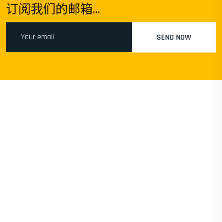
订阅我们的邮箱...
SEND NOW