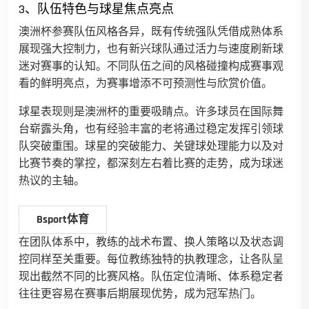
3、队伍特色与球星焦点亮点
澳洲杯参赛队伍风格各异，既有传统强队凭借成熟体系
展现强大控制力，也有新兴球队通过活力与速度刷新球
迷对赛事的认知。不同队伍之间的风格碰撞构成赛事观
看的鲜明亮点，为赛事增添不可预测性与欣赏价值。
球星表现则是澳洲杯的重要吸睛点。许多球员在国际舞
台崭露头角，也有经验丰富的老将通过稳定发挥引领球
队突破重围。球星的突破能力、关键球处理能力以及对
比赛节奏的掌控，都深刻左右着比赛的走势，成为球迷
热议的主轴。
Bsport体育
在团队体系中，教练的战术布置、换人策略以及状态调
控同样至关重要。每位教练独特的执教理念，让各队呈
现出截然不同的比赛风格。队伍定位清晰、体系稳定者
往往更容易在赛事后期展现优势，成为冠军热门。