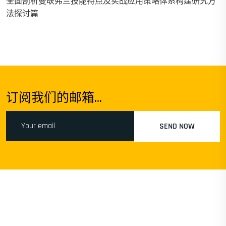
全面剖析曼联弗兰技能特点及实战应用策略体系构建研究方
法探讨篇
订阅我们的邮箱...
SEND NOW