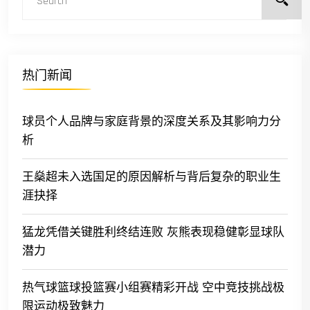
热门新闻
球员个人品牌与家庭背景的深度关系及其影响力分
析
王燊超未入选国足的原因解析与背后复杂的职业生
涯抉择
猛龙凭借关键胜利终结连败 灰熊表现稳健彰显球队
潜力
热气球篮球投篮赛小组赛精彩开战 空中竞技挑战极
限运动极致魅力