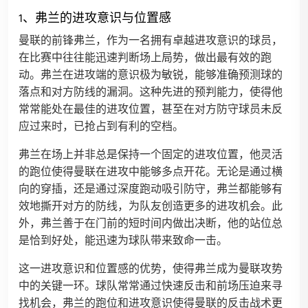
1、弗兰的进攻意识与位置感
曼联的前锋弗兰，作为一名拥有卓越进攻意识的球员，
在比赛中往往能迅速判断场上局势，做出最有效的跑
动。弗兰在进攻端的意识极为敏锐，能够准确预测球的
落点和对方防线的漏洞。这种先进的预判能力，使得他
常常能处在最佳的进攻位置，甚至在对方防守球员未反
应过来时，已抢占到有利的空档。
弗兰在场上并非总是保持一个固定的进攻位置，他灵活
的跑位使得曼联在进攻中能够多点开花。无论是通过横
向的穿插，还是通过深度跑动吸引防守，弗兰都能够有
效地撕开对方的防线，为队友创造更多的进攻机会。此
外，弗兰善于在门前的短时间内做出决断，他的站位总
是恰到好处，能迅速为球队带来致命一击。
这一进攻意识和位置感的优势，使得弗兰成为曼联攻势
中的关键一环。球队常常通过快速反击和前场压迫来寻
找机会，弗兰的跑位和进攻意识使得曼联的反击战术更