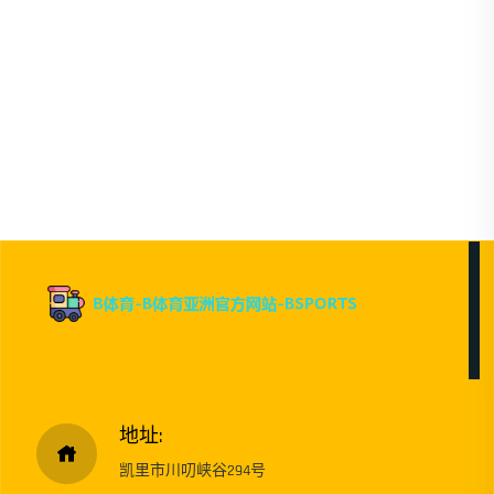
地址:
凯里市川叨峡谷294号