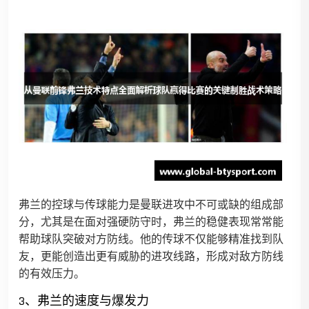
弗兰的控球与传球能力是曼联进攻中不可或缺的组成部
分，尤其是在面对强硬防守时，弗兰的稳健表现常常能
帮助球队突破对方防线。他的传球不仅能够精准找到队
友，更能创造出更有威胁的进攻线路，形成对敌方防线
的有效压力。
3、弗兰的速度与爆发力