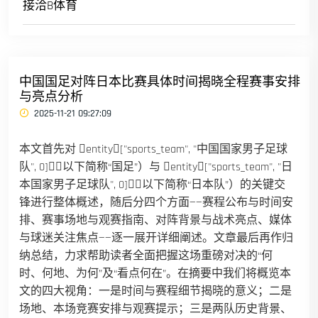
接洽B体育
中国国足对阵日本比赛具体时间揭晓全程赛事安排
与亮点分析
2025-11-21 09:27:09
本文首先对 entity["sports_team", "中国国家男子足球
队", 0]（以下简称“国足”）与 entity["sports_team", "日
本国家男子足球队", 0]（以下简称“日本队”）的关键交
锋进行整体概述，随后分四个方面——赛程公布与时间安
排、赛事场地与观赛指南、对阵背景与战术亮点、媒体
与球迷关注焦点——逐一展开详细阐述。文章最后再作归
纳总结，力求帮助读者全面把握这场重磅对决的“何
时、何地、为何”及“看点何在”。在摘要中我们将概览本
文的四大视角：一是时间与赛程细节揭晓的意义；二是
场地、本场竞赛安排与观赛提示；三是两队历史背景、