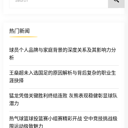
热门新闻
球员个人品牌与家庭背景的深度关系及其影响力分
析
王燊超未入选国足的原因解析与背后复杂的职业生
涯抉择
猛龙凭借关键胜利终结连败 灰熊表现稳健彰显球队
潜力
热气球篮球投篮赛小组赛精彩开战 空中竞技挑战极
限运动极致魅力