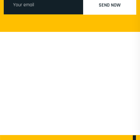
SEND NOW