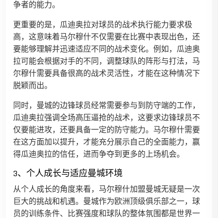
争者的能力。
更重要的是，瓜迪奥拉对球员的战术执行能力要求极
高，这意味着马尔穆什不仅需要在比赛中表现出色，还
要能够理解并迅速适应不同的战术变化。例如，瓜迪奥
拉可能会根据对手的不同，调整球队的阵形与打法，马
尔穆什需要具备很高的战术灵活性，才能在这种情况下
脱颖而出。
同时，曼城的边锋球员经常需要参与到防守端的工作，
瓜迪奥拉强调全场高压逼抢的战术，这要求边锋球员不
仅要能进攻，还要具备一定的防守能力。马尔穆什需要
在这方面加以提升，才能充分展示自己的全面能力，赢
得瓜迪奥拉的信任，进而争夺到更多的上场机会。
3、个人成长与适应曼城环境
从个人成长的角度来看，马尔穆什加盟曼城无疑是一次
巨大的挑战和机遇。曼城作为欧洲顶级俱乐部之一，球
员的训练条件、比赛强度和球队的整体氛围都是世界一