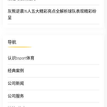
灰熊逆袭76人五大精彩亮点全解析球队表现精彩纷
呈
导航
认识bsport体育
经典案例
公司新闻
公司服务