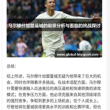
总结：
综上所述，马尔穆什加盟曼城无疑为他带来了巨大的机
会，同时也伴随着许多挑战。在战术适配方面，马尔穆
什需要快速融入瓜迪奥拉的高压逼抢和快速转换的进攻
模式；在竞争压力方面，他必须克服来自其他顶级球员
的强烈竞争，争取到更多的上场机会；在个人成长上，
尽管他将在曼城获得更高水平的训练和比赛环境，但也