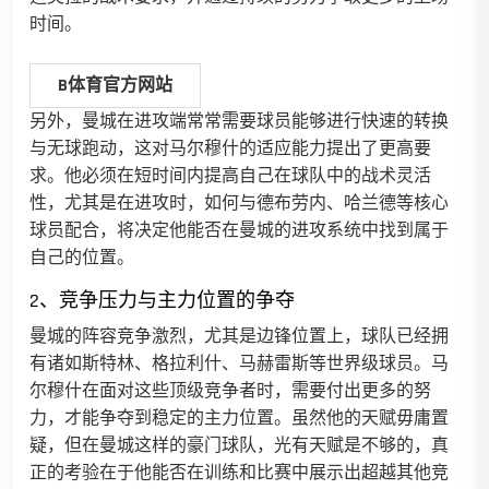
时间。
B体育官方网站
另外，曼城在进攻端常常需要球员能够进行快速的转换
与无球跑动，这对马尔穆什的适应能力提出了更高要
求。他必须在短时间内提高自己在球队中的战术灵活
性，尤其是在进攻时，如何与德布劳内、哈兰德等核心
球员配合，将决定他能否在曼城的进攻系统中找到属于
自己的位置。
2、竞争压力与主力位置的争夺
曼城的阵容竞争激烈，尤其是边锋位置上，球队已经拥
有诸如斯特林、格拉利什、马赫雷斯等世界级球员。马
尔穆什在面对这些顶级竞争者时，需要付出更多的努
力，才能争夺到稳定的主力位置。虽然他的天赋毋庸置
疑，但在曼城这样的豪门球队，光有天赋是不够的，真
正的考验在于他能否在训练和比赛中展示出超越其他竞