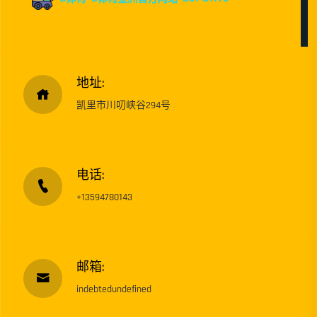
地址:
凯里市川叨峡谷294号
电话:
+13594780143
邮箱:
indebtedundefined