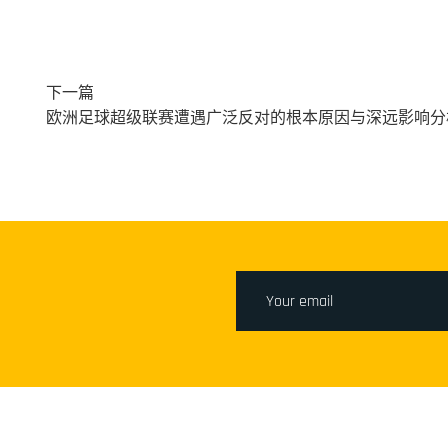
下一篇
欧洲足球超级联赛遭遇广泛反对的根本原因与深远影响分