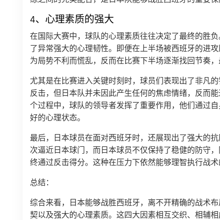
4、心理素质的强大
在国际大赛中，球队的心理素质往往决定了最终的胜负
了异常强大的心理韧性。即便在上半场被西班牙的进攻
为局势不利而慌乱，反而在比赛下半场逐渐找回节奏，
尤其是在比赛进入关键时刻时，球员们表现出了非凡的
反击，但日本队并未因此产生任何的焦虑情绪，反而能
个过程中，球队的领导者发挥了重要作用，他们通过自
好的心理状态。
最后，日本球员在面对西班牙时，还展现出了强大的抗
次逼近日本球门，而日本球员不仅保持了稳健的防守，
终通过反击得分。这种在压力下依然能够理智执行战术
总结：
综合来看，日本能够战胜西班牙，离不开精确的战术布
契以及强大的心理素质。这四大因素相互交织、相辅相