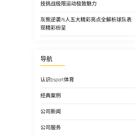
技挑战极限运动极致魅力
灰熊逆袭76人五大精彩亮点全解析球队表
现精彩纷呈
导航
认识bsport体育
经典案例
公司新闻
公司服务