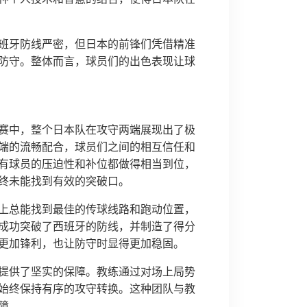
班牙防线严密，但日本的前锋们凭借精准
防守。整体而言，球员们的出色表现让球
赛中，整个日本队在攻守两端展现出了极
端的流畅配合，球员们之间的相互信任和
有球员的压迫性和补位都做得相当到位，
终未能找到有效的突破口。
上总能找到最佳的传球线路和跑动位置，
成功突破了西班牙的防线，并制造了得分
更加锋利，也让防守时显得更加稳固。
提供了坚实的保障。教练通过对场上局势
始终保持有序的攻守转换。这种团队与教
障。