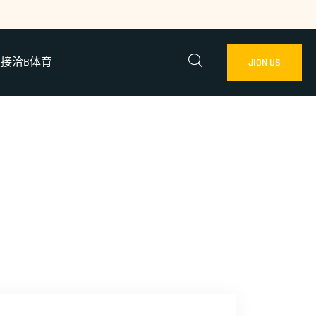
接洽B体育
JION US