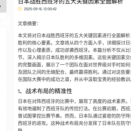
日本战胜西班牙的五大关键因素全面解析
2025-09-16 12:00:42
文章摘要：
本文将对日本战胜西班牙的五大关键因素进行全面解析
胜利的核心要素。文章将从四个方面入手，详细探讨日
作以及心理素质，成功逆袭西班牙。本篇分析不仅从比
节，深入揭示日本队胜利的多维因素。这些关键因素交
的完整画面，展示了一个团队在面对世界级对手时如何
及团队之间的无缝配合，最终赢得胜利。通过对这些要
在国际大赛中的成功之道，并从中汲取宝贵的经验教训
1、战术布局的精准性
日本在对阵西班牙的比赛中，展现了高度的战术素养。
有效地遏制了西班牙队的传控打法。在比赛初期，西班
曾试图掌控比赛节奏。然而，日本队通过紧密的防守阵
西班牙的进攻。这种战术布局充分发挥了日本队在防守
胁。