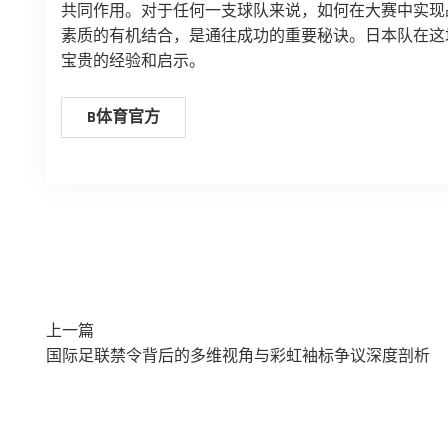
共同作用。对于任何一支球队来说，如何在大赛中实现
素质的有机结合，是通往成功的重要秘诀。日本队在这
宝贵的经验和启示。
B体育官方
上一篇
国际足联禁令背后的多维视角与彩虹袖标争议深度剖析