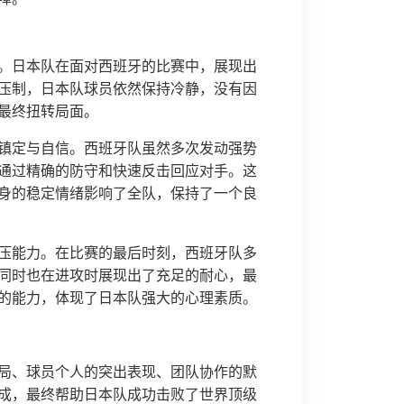
。日本队在面对西班牙的比赛中，展现出
压制，日本队球员依然保持冷静，没有因
最终扭转局面。
镇定与自信。西班牙队虽然多次发动强势
通过精确的防守和快速反击回应对手。这
身的稳定情绪影响了全队，保持了一个良
压能力。在比赛的最后时刻，西班牙队多
同时也在进攻时展现出了充足的耐心，最
的能力，体现了日本队强大的心理素质。
局、球员个人的突出表现、团队协作的默
成，最终帮助日本队成功击败了世界顶级