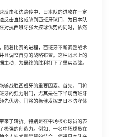
速反击和边路传中，日本队的进攻在一定
速反击直接威胁到西班牙球门，为日本队
在对抗西班牙强大控球优势的同时，依然
。随着比赛的进程，西班牙不断调整战术
并且调整自身的战略布置。这种战术上的
据主动，为最终的胜利打下了坚实基础。
能够战胜西班牙的重要因素。首先，门将
班牙的强力射门，尤其是在下半场西班牙
领先优势。门将的稳健发挥是日本防守体
带来了转折。特别是在中场核心球员的表
了极强的创造力。例如，一名中场球员在
种个人技术和智慧的结合，使得日本队在