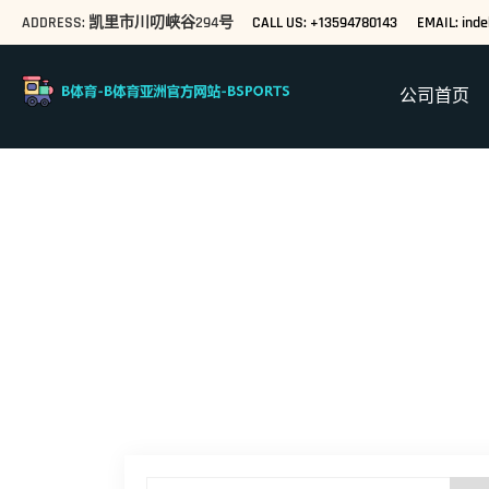
ADDRESS: 凯里市川叨峡谷294号
CALL US: +13594780143
EMAIL: ind
公司首页