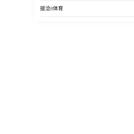
接洽B体育