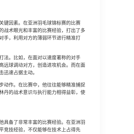
关键因素。在亚洲羽毛球锦标赛的比赛
的战术眼光和丰富的比赛经验，打出了多
对手，利用对方的薄弱环节进行精准打
打法。比如，在面对以速度著称的对手
高远球调动对方，创造进攻机会。而在面
击迅速占据主动。
步动作。在比赛中，他往往能够精准捕捉
林丹的战术意识与执行能力相得益彰，使
他具备了非常丰富的比赛经验。在亚洲羽
平竞技经验，不仅能够在技术上占得先