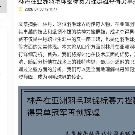
林丹在亚洲羽毛球锦标赛力挫群雄夺得男单
2026-07-03 12:11:47
文章摘要：林丹，这位羽毛球界的传奇人物，在亚洲羽
其卓越的技艺和坚韧不拔的精神力挫群雄，成功夺得男
赛不仅是林丹职业生涯中的又一座丰碑，也是他羽毛球
等方面的完美体现。本文将从四个方面对林丹在亚洲羽
行详细剖析。首先，我们将探讨他在技术层面的优势，
响，随后分析他在战术上的独特构思，最后评述他的职
通过这些方面的分析，我们可以更全面地理解林丹如何
登巅峰，成为羽毛球界的传奇。