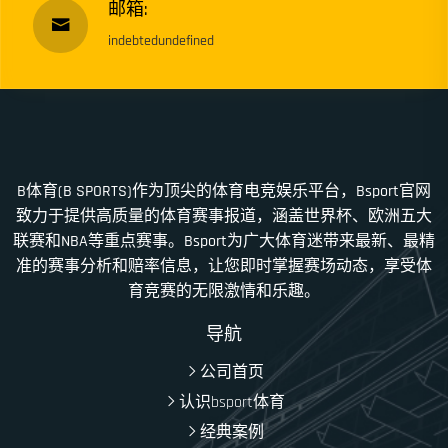
邮箱:
indebtedundefined
B体育(B SPORTS)作为顶尖的体育电竞娱乐平台，Bsport官网
致力于提供高质量的体育赛事报道，涵盖世界杯、欧洲五大
联赛和NBA等重点赛事。Bsport为广大体育迷带来最新、最精
准的赛事分析和赔率信息，让您即时掌握赛场动态，享受体
育竞赛的无限激情和乐趣。
导航
公司首页
认识bsport体育
经典案例