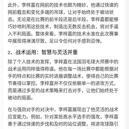
此外，李梓嘉在网前的技术也颇为精妙，他通过快速的
网前截击和变化多端的吊球，让对手始终处于被动状
态。无论是在比赛的前半段还是后半段，李梓嘉都能够
巧妙地利用这些技术，制造出无数反击机会，将对手逼
入不利局面。整体来看，李梓嘉的技术水准在此次赛事
中展现得淋漓尽致，足以令任何对手感到忌惮。
2、战术运用：智慧与灵活并重
除了个人技术的发挥，李梓嘉在法国羽毛球大师赛中的
战术运用同样值得称道。他在每一场比赛中都能根据对
手的特点和比赛的实时进展调整战术，使得自己的比赛
节奏得以掌控。李梓嘉并不仅仅依赖单一的进攻方式，
而是通过多变的战术策略来打击对手，让他们始终处于
被动的局面。
在与强劲对手的对决中，李梓嘉展现出了他灵活的战术
应变能力。例如，针对某些高水平选手的强攻，李梓嘉
善于通过快速的步伐和及时的站位调整，将进攻球路引