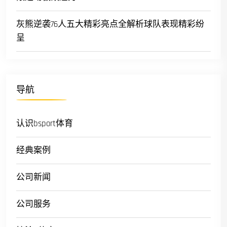
灰熊逆袭76人五大精彩亮点全解析球队表现精彩纷
呈
导航
认识bsport体育
经典案例
公司新闻
公司服务