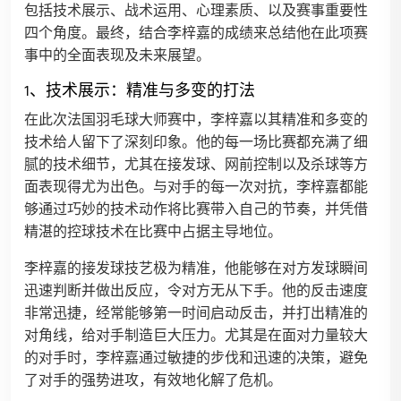
包括技术展示、战术运用、心理素质、以及赛事重要性
四个角度。最终，结合李梓嘉的成绩来总结他在此项赛
事中的全面表现及未来展望。
1、技术展示：精准与多变的打法
在此次法国羽毛球大师赛中，李梓嘉以其精准和多变的
技术给人留下了深刻印象。他的每一场比赛都充满了细
腻的技术细节，尤其在接发球、网前控制以及杀球等方
面表现得尤为出色。与对手的每一次对抗，李梓嘉都能
够通过巧妙的技术动作将比赛带入自己的节奏，并凭借
精湛的控球技术在比赛中占据主导地位。
李梓嘉的接发球技艺极为精准，他能够在对方发球瞬间
迅速判断并做出反应，令对方无从下手。他的反击速度
非常迅捷，经常能够第一时间启动反击，并打出精准的
对角线，给对手制造巨大压力。尤其是在面对力量较大
的对手时，李梓嘉通过敏捷的步伐和迅速的决策，避免
了对手的强势进攻，有效地化解了危机。