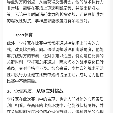
导至对方的弱点，从而获得反击机会。他的战术执行力
非常强，能够在赛场上迅速判断局势，并做出精准决
策。无论是长时间消耗体力的长拉锯战，还是短促激烈
的爆发性对抗，李梓嘉都能够游刃有余地应对。
Bsport体育
此外，李梓嘉在比赛中常常能通过控制场上节奏的方
式，改变比赛的走向。通过调整球速和击球角度，他能
够打破对方的节奏，让对手难以适应。特别是在比赛的
关键时刻，李梓嘉总能通过一两次巧妙的战术变化扭转
战局，令对手措手不及。综合来看，李梓嘉的战术灵活
性和执行力让他在比赛中始终占据主动，成功助力他在
比赛中不断突破。
3、心理素质：从容应对挑战
李梓嘉在此次赛事中的表现，也让人们对他的心理素质
刮目相看。在高压的比赛环境中，他能够保持冷静，并
在关键时刻发挥出色的心理调节能力。这种过硬的心理