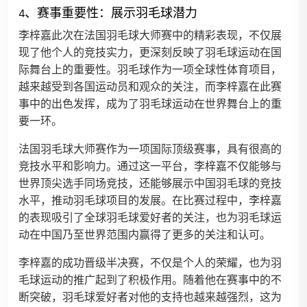
4、赛事重要性：展示羽毛球潜力
李梓嘉此次在法国羽毛球大师赛中的精彩表现，不仅展
现了他个人的竞技实力，更深刻反映了羽毛球运动在国
际舞台上的重要性。羽毛球作为一项全球性体育项目，
越来越受到各国运动员和观众的关注，而李梓嘉在此赛
事中的出色发挥，成为了羽毛球运动在世界舞台上的重
要一环。
法国羽毛球大师赛作为一项国际顶级赛事，具有很高的
竞技水平和影响力。通过这一平台，李梓嘉不仅能够与
世界顶尖选手同场竞技，还能够展示中国羽毛球的竞技
水平，推动羽毛球项目的发展。在比赛过程中，李梓嘉
的表现吸引了全球羽毛球爱好者的关注，也为羽毛球运
动在中国乃至世界范围内赢得了更多的关注和认可。
李梓嘉的成功晋级半决赛，不仅是个人的荣耀，也为羽
毛球运动的推广起到了积极作用。随着他在赛事中的不
断突破，羽毛球爱好者对他的支持也越来越强烈，这为