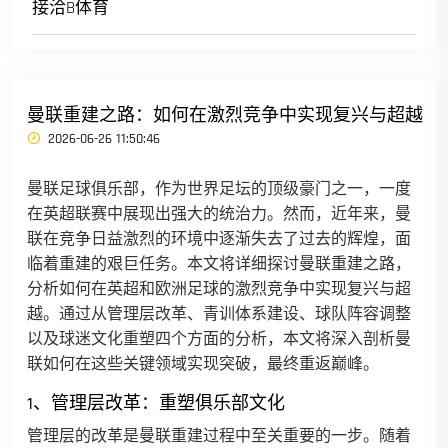
接洽B体育
曼联重建之路：如何在激烈竞争中实现复兴与超越
2026-06-26 11:50:46
曼联足球俱乐部，作为世界足坛的顶级豪门之一，一度
在英超联赛中展现出强大的统治力。然而，近年来，曼
联在竞争日益激烈的环境中逐渐失去了过去的辉煌，面
临着重建的艰巨任务。本文将详细探讨曼联重建之路，
分析如何在英超和欧洲足球的激烈竞争中实现复兴与超
越。通过从管理层改革、青训体系建设、球队阵容调整
以及球迷文化重塑四个方面的分析，本文将深入剖析曼
联如何在这些关键领域实现突破，最终重返巅峰。
1、管理层改革：重塑俱乐部文化
管理层的改革是曼联重建过程中至关重要的一步。随着