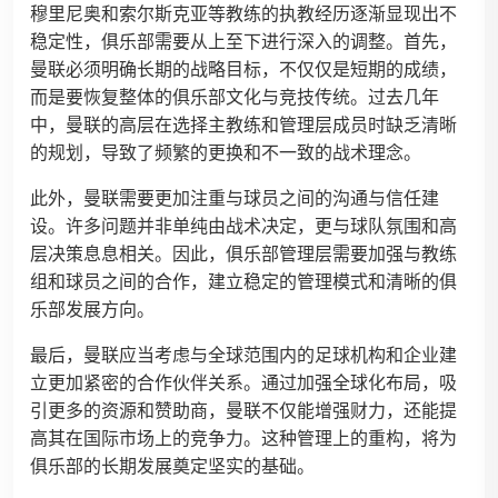
穆里尼奥和索尔斯克亚等教练的执教经历逐渐显现出不
稳定性，俱乐部需要从上至下进行深入的调整。首先，
曼联必须明确长期的战略目标，不仅仅是短期的成绩，
而是要恢复整体的俱乐部文化与竞技传统。过去几年
中，曼联的高层在选择主教练和管理层成员时缺乏清晰
的规划，导致了频繁的更换和不一致的战术理念。
此外，曼联需要更加注重与球员之间的沟通与信任建
设。许多问题并非单纯由战术决定，更与球队氛围和高
层决策息息相关。因此，俱乐部管理层需要加强与教练
组和球员之间的合作，建立稳定的管理模式和清晰的俱
乐部发展方向。
最后，曼联应当考虑与全球范围内的足球机构和企业建
立更加紧密的合作伙伴关系。通过加强全球化布局，吸
引更多的资源和赞助商，曼联不仅能增强财力，还能提
高其在国际市场上的竞争力。这种管理上的重构，将为
俱乐部的长期发展奠定坚实的基础。