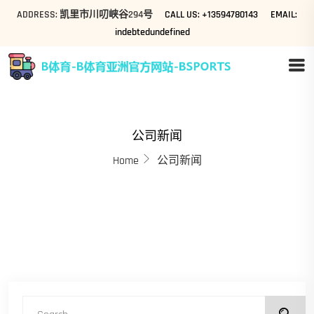
ADDRESS: 凯里市川叨峡谷294号
CALL US: +13594780143
EMAIL:
indebtedundefined
公司新闻
Home
公司新闻