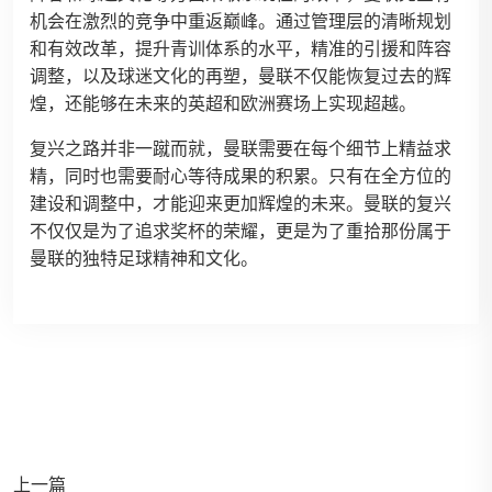
机会在激烈的竞争中重返巅峰。通过管理层的清晰规划
和有效改革，提升青训体系的水平，精准的引援和阵容
调整，以及球迷文化的再塑，曼联不仅能恢复过去的辉
煌，还能够在未来的英超和欧洲赛场上实现超越。
复兴之路并非一蹴而就，曼联需要在每个细节上精益求
精，同时也需要耐心等待成果的积累。只有在全方位的
建设和调整中，才能迎来更加辉煌的未来。曼联的复兴
不仅仅是为了追求奖杯的荣耀，更是为了重拾那份属于
曼联的独特足球精神和文化。
上一篇