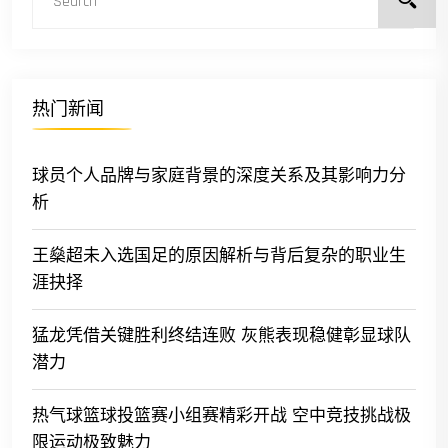
热门新闻
球员个人品牌与家庭背景的深度关系及其影响力分
析
王燊超未入选国足的原因解析与背后复杂的职业生
涯抉择
猛龙凭借关键胜利终结连败 灰熊表现稳健彰显球队
潜力
热气球篮球投篮赛小组赛精彩开战 空中竞技挑战极
限运动极致魅力