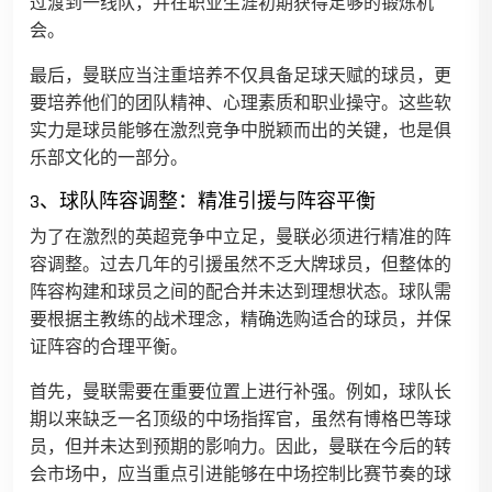
过渡到一线队，并在职业生涯初期获得足够的锻炼机
会。
最后，曼联应当注重培养不仅具备足球天赋的球员，更
要培养他们的团队精神、心理素质和职业操守。这些软
实力是球员能够在激烈竞争中脱颖而出的关键，也是俱
乐部文化的一部分。
3、球队阵容调整：精准引援与阵容平衡
为了在激烈的英超竞争中立足，曼联必须进行精准的阵
容调整。过去几年的引援虽然不乏大牌球员，但整体的
阵容构建和球员之间的配合并未达到理想状态。球队需
要根据主教练的战术理念，精确选购适合的球员，并保
证阵容的合理平衡。
首先，曼联需要在重要位置上进行补强。例如，球队长
期以来缺乏一名顶级的中场指挥官，虽然有博格巴等球
员，但并未达到预期的影响力。因此，曼联在今后的转
会市场中，应当重点引进能够在中场控制比赛节奏的球