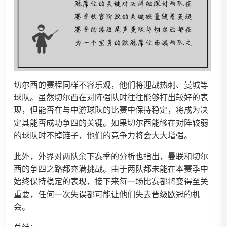
切尔西的赛程同样不容乐观，他们将迎战热刺、曼城等
球队。虽然切尔西在对阵强队时往往能够打出较好的表
现，但能否在与中游球队的比赛中保持稳定，将成为决
定其能否成功争四的关键。如果切尔西能够在对阵较弱
的球队时不掉链子，他们的竞争力将会大大增强。
此外，外界对两队余下赛季的分析也指出，曼联和切尔
西的争四之路都充满挑战。由于两队都未能在本赛季中
始终保持稳定的表现，接下来每一场比赛都将变得至关
重要，任何一次失误都可能让他们失去晋级欧冠的机
会。