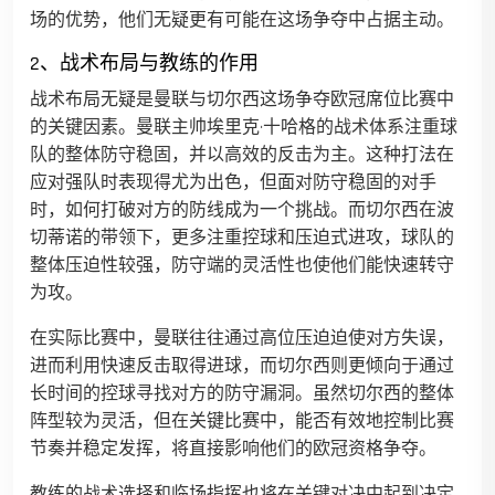
场的优势，他们无疑更有可能在这场争夺中占据主动。
2、战术布局与教练的作用
战术布局无疑是曼联与切尔西这场争夺欧冠席位比赛中
的关键因素。曼联主帅埃里克·十哈格的战术体系注重球
队的整体防守稳固，并以高效的反击为主。这种打法在
应对强队时表现得尤为出色，但面对防守稳固的对手
时，如何打破对方的防线成为一个挑战。而切尔西在波
切蒂诺的带领下，更多注重控球和压迫式进攻，球队的
整体压迫性较强，防守端的灵活性也使他们能快速转守
为攻。
在实际比赛中，曼联往往通过高位压迫迫使对方失误，
进而利用快速反击取得进球，而切尔西则更倾向于通过
长时间的控球寻找对方的防守漏洞。虽然切尔西的整体
阵型较为灵活，但在关键比赛中，能否有效地控制比赛
节奏并稳定发挥，将直接影响他们的欧冠资格争夺。
教练的战术选择和临场指挥也将在关键对决中起到决定