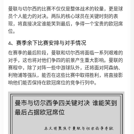
曼联与切尔西的比赛不仅仅是整体战术的较量，更是球
员个人能力的对决。两队的核心球员在关键时刻的表
现，将直接决定谁能笑到最后，争得一个宝贵的欧冠席
位。
4、赛季余下比赛安排与对手情况
在赛季的最后阶段，曼联和切尔西将面临一系列艰难的
对手，这也将对他们争四的前景产生重大影响。曼联的
赛程中，除了对阵一些中游球队外，还将面对阿森纳、
利物浦等强队，能否在这些比赛中取得胜利，将直接影
响他们能否保持在欧冠席位的竞争行列中。