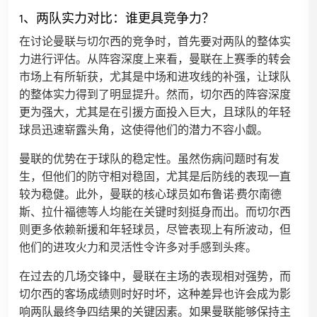
1、两队实力对比：谁更具竞争力？
在讨论曼联与切尔西的竞争时，首先要对两队的整体实
力进行评估。从阵容深度上来看，曼联在上赛季的转会
市场上有所斩获，尤其是中场和进攻线的补强，让球队
的整体实力得到了明显提升。然而，切尔西的阵容深度
更为强大，尤其是在引援方面投入巨大，且球队的年轻
球员迅速崭露头角，这使得他们的潜力不容小觑。
曼联的优势在于球队的稳定性。虽然伤病问题时有发
生，但他们的防守相对稳固，尤其是后防线的表现一直
较为稳健。此外，曼联的核心球员如布鲁诺·费尔南德
斯、拉什福德等人均能在关键时刻挺身而出。而切尔西
则更多依赖新援和年轻球员，尽管表现上有所波动，但
他们的进攻火力和灵活性令许多对手感到头疼。
在过去的几场交锋中，曼联在主场的表现相对强势，而
切尔西的客场成绩则时好时坏，这种差异也许会成为影
响两队最终争四结果的关键因素。如果曼联能够保持主