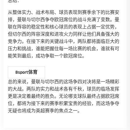
总结：
从整体实力、战术布局、球员表现到赛季余下的比赛安
排，曼联与切尔西争夺欧冠席位的战斗充满了变数。曼
联在阵容的稳定性和核心球员的表现上占据一定优势，
但切尔西的阵容深度和进攻火力同样让他们具备强大的
竞争力。在接下来的关键战斗中，两队都将面临巨大的
压力和挑战，谁能把握住每一场比赛的机会，谁就有可
能笑到最后，成功争取一个欧冠席位。
Bsport体育
总的来说，曼联与切尔西的这场争四对决将是一场精彩
的大战。两队的实力和战术各有千秋，球员的临场发挥
更是决定着最终的胜负。无论哪支球队最终占据欧冠席
位，都将为接下来的赛季积累宝贵的经验，而这场争夺
无疑也将成为英超赛季的焦点之一。