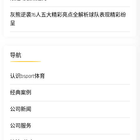
灰熊逆袭76人五大精彩亮点全解析球队表现精彩纷
呈
导航
认识bsport体育
经典案例
公司新闻
公司服务