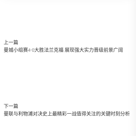
上一篇
曼城小组赛4-0大胜法兰克福 展现强大实力晋级前景广阔
下一篇
曼联与利物浦对决史上最精彩一战值得关注的关键时刻分析