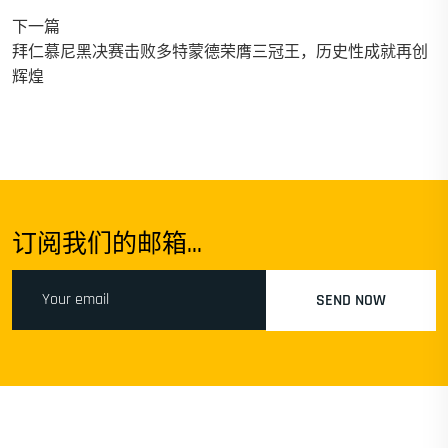
下一篇
拜仁慕尼黑决赛击败多特蒙德荣膺三冠王，历史性成就再创
辉煌
订阅我们的邮箱...
SEND NOW