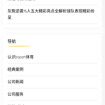
灰熊逆袭76人五大精彩亮点全解析球队表现精彩纷
呈
导航
认识bsport体育
经典案例
公司新闻
公司服务