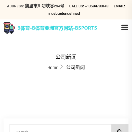
ADDRESS: 凯里市川叨峡谷294号
CALL US: +13594780143
EMAIL:
indebtedundefined
公司新闻
Home
公司新闻