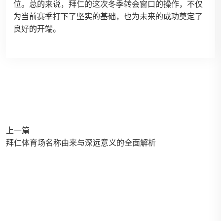
位。总的来说，拜仁的这次冬季转会窗口的操作，不仅
为当前赛季打下了坚实的基础，也为未来的成功奠定了
良好的开端。
上一篇
拜仁体育场名称由来与深远意义的全面解析