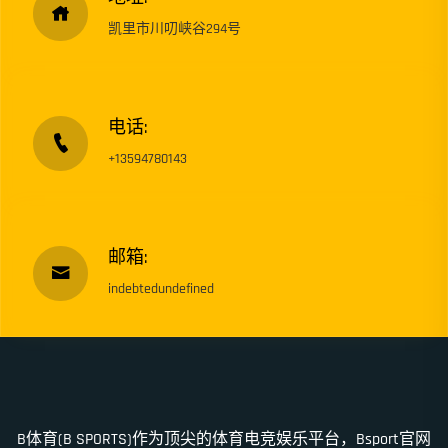
凯里市川叨峡谷294号
电话:
+13594780143
邮箱:
indebtedundefined
B体育(B SPORTS)作为顶尖的体育电竞娱乐平台，Bsport官网