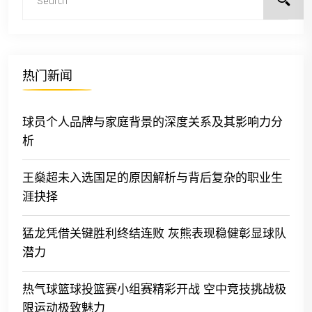
热门新闻
球员个人品牌与家庭背景的深度关系及其影响力分
析
王燊超未入选国足的原因解析与背后复杂的职业生
涯抉择
猛龙凭借关键胜利终结连败 灰熊表现稳健彰显球队
潜力
热气球篮球投篮赛小组赛精彩开战 空中竞技挑战极
限运动极致魅力