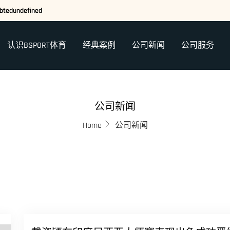
ebtedundefined
认识BSPORT体育
经典案例
公司新闻
公司服务
公司新闻
Home
公司新闻