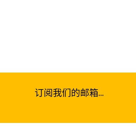
订阅我们的邮箱...