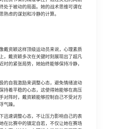
终处于被动的局面。她的战术思维可谓在
思熟虑的谋划和冷静的计算。
像戴资颖这样顶级运动员来说，心理素质
上，戴资颖多次在关键时刻展现出了超凡
近时的紧张局势，她始终能够保持冷静，
极的自我激励来调整心态，避免情绪波动
保持着平稳的心态，这使得她能够在高压
手对阵时，戴资颖能够控制自己不受对方
浮气躁。
下迅速调整心态，不让压力影响自己的表
她在比赛中的镇定自若，不仅让她在赛场