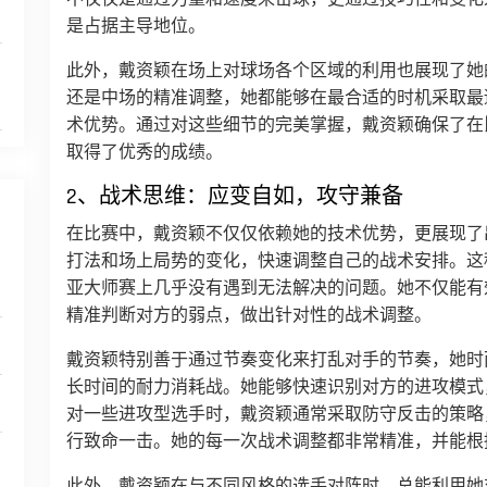
是占据主导地位。
此外，戴资颖在场上对球场各个区域的利用也展现了她
还是中场的精准调整，她都能够在最合适的时机采取最
术优势。通过对这些细节的完美掌握，戴资颖确保了在
取得了优秀的成绩。
2、战术思维：应变自如，攻守兼备
在比赛中，戴资颖不仅仅依赖她的技术优势，更展现了
打法和场上局势的变化，快速调整自己的战术安排。这
亚大师赛上几乎没有遇到无法解决的问题。她不仅能有
精准判断对方的弱点，做出针对性的战术调整。
戴资颖特别善于通过节奏变化来打乱对手的节奏，她时
长时间的耐力消耗战。她能够快速识别对方的进攻模式
对一些进攻型选手时，戴资颖通常采取防守反击的策略
行致命一击。她的每一次战术调整都非常精准，并能根
此外，戴资颖在与不同风格的选手对阵时，总能利用她