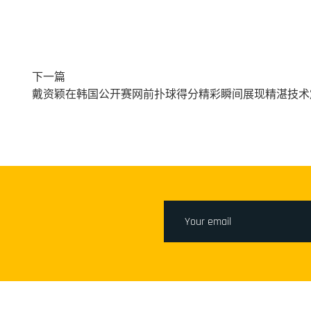
下一篇
戴资颖在韩国公开赛网前扑球得分精彩瞬间展现精湛技术