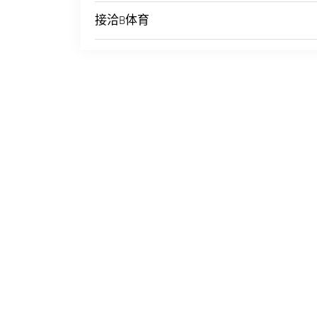
接洽B体育