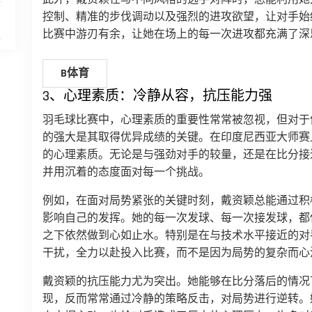
控制、精准的步伐调动以及强烈的进攻欲望，让对手始
比赛中游刃有余，让她在场上的每一次进攻都充满了深
B体育
3、心理素质：冷静从容，抗压能力强
羽毛球比赛中，心理素质的重要性常常被忽视，但对于
的强大是其取得优异成绩的关键。在印度尼西亚大师赛
的心理素质。无论是与强劲对手的较量，还是在比分接
并用沉着的态度面对每一个挑战。
例如，在面对局势紧张的关键时刻，戴资颖总能通过积
影响自己的发挥。她的每一次发球、每一次接发球，都
之下依然做到心如止水。特别是在与技术水平接近的对
干扰，全力以赴投入比赛，而不是因为局势的复杂而心
戴资颖的抗压能力尤为突出。她能够在比分落后的情况
现，反而常常通过冷静的策略反击，对局势进行逆转。