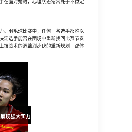
手在面对她时，心理状态常常处于不稳定
力。羽毛球比赛中，任何一名选手都难以
决定选手能否在困境中重新找回比赛节奏
上技战术的调整到步伐的重新规划，都体