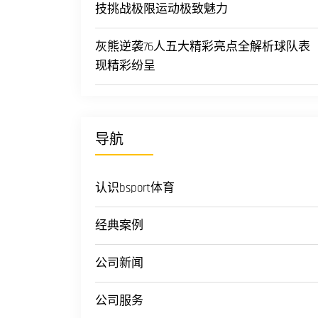
技挑战极限运动极致魅力
灰熊逆袭76人五大精彩亮点全解析球队表
现精彩纷呈
导航
认识bsport体育
经典案例
公司新闻
公司服务