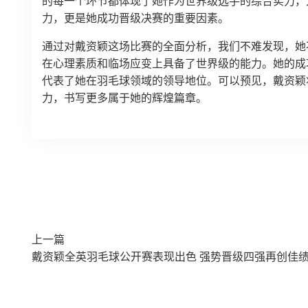
的每一个环节都体现了她作为世界级选手的综合实力，
力，更是她成功晋级决赛的重要因素。
通过对戴资颖这场比赛的全面分析，我们不难发现，她
在心理素质和临场应变上具备了世界级的能力。她的成
代表了她在羽毛球领域的领导地位。可以预见，戴资颖
力，书写更多属于她的辉煌篇章。
上一篇
戴资颖全英羽毛球公开赛表现出色 强势晋级四强再创佳