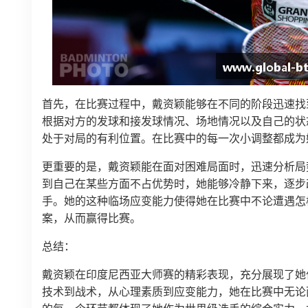
首先，在比赛过程中，戴资颖能够在不同的阶段迅速找
根据对方的发球和接发球情况、场地情况以及自己的状
处于对局的有利位置。在比赛中的每一次小调整都成为
更重要的是，戴资颖能在面对困难局面时，迅速分析局
到自己在某些方面不占优势时，她能够冷静下来，逐步
手。她的这种临场应变能力使得她在比赛中不论遭遇怎
案，从而赢得比赛。
总结：
戴资颖在印度尼西亚大师赛的精彩表现，充分展现了她
技术到战术，从心理素质到应变能力，她在比赛中无论