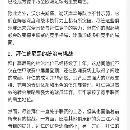
已经成为德甲乃至欧洲足坛的重要角色。
除此之外，沃尔夫斯堡、勒沃库森等队也不甘示弱，它
们在阵容深度和战术执行力上都有所突破。尽管这些俱
乐部还未完全具备与拜仁竞争的实力，但它们的崛起势
必会改变德甲联赛的竞争格局，逐渐形成多强竞争的局
面。
2、拜仁慕尼黑的统治与挑战
拜仁慕尼黑的统治地位已经持续了十年，这期间他们不
仅在德甲联赛中屡屡登顶，还在欧洲赛场上取得了辉煌
的成绩。拜仁的成功并非偶然，其背后是强大的财政支
持、完善的青训体系和出色的俱乐部管理。拜仁通过高
效的转会策略和强大的球员阵容，牢牢掌控了德甲联赛
的霸主地位。
然而，尽管拜仁一直处于联赛的上游，但其也面临着前
所未有的挑战。一方面，随着其他俱乐部的资金注入和
青训的提升，拜仁的优势逐渐缩小；另一方面，拜仁的