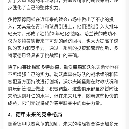
养了大量优秀的年轻球员，并通过精准的转会策略，逐
步强化了自己的整体实力。
多特蒙德同样在近年来的转会市场中做出了不小的投
入，尤其是在青训和球员引进上，他们通过引入大批年
轻天才，形成了独特的“年轻化”战略。哈兰德的成功不
仅为多特蒙德带来了可观的经济回报，也大大提高了球
队的实力和竞争力。通过一系列的投资和管理创新，多
特蒙德已经具备了挑战拜仁的基础。
除了RB莱比锡和多特蒙德，勒沃库森和沃尔夫斯堡也在
不断增强自己的实力。勒沃库森在球队的战术组织和阵
容配置方面持续进行创新，沃尔夫斯堡则在财政状况和
俱乐部管理上做出了积极调整。这些俱乐部虽然暂时还
未能达到拜仁的水平，但在未来几年，随着这些投资的
成熟，它们无疑将成为德甲联赛中的重要力量。
4、德甲未来的竞争格局
随着德甲联赛竞争的加剧，未来的格局将变得更加多元