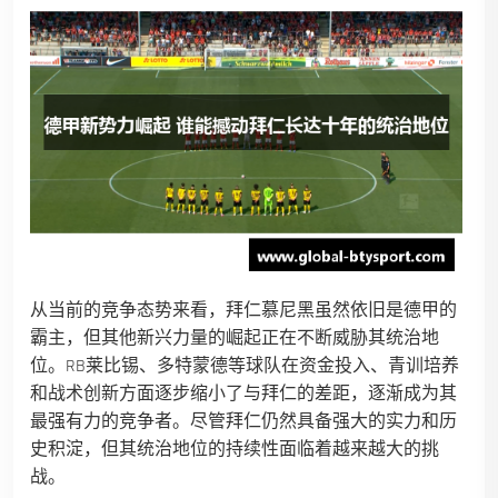
从当前的竞争态势来看，拜仁慕尼黑虽然依旧是德甲的
霸主，但其他新兴力量的崛起正在不断威胁其统治地
位。RB莱比锡、多特蒙德等球队在资金投入、青训培养
和战术创新方面逐步缩小了与拜仁的差距，逐渐成为其
最强有力的竞争者。尽管拜仁仍然具备强大的实力和历
史积淀，但其统治地位的持续性面临着越来越大的挑
战。