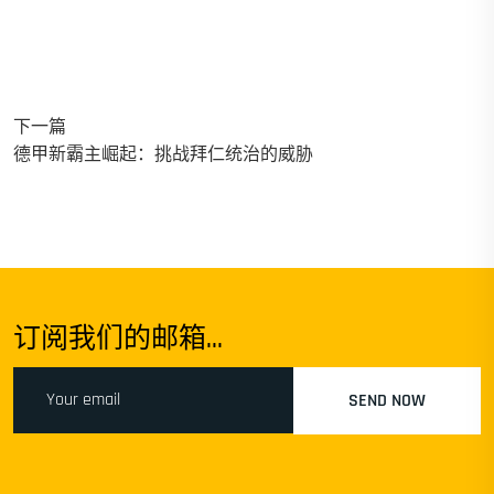
下一篇
德甲新霸主崛起：挑战拜仁统治的威胁
订阅我们的邮箱...
SEND NOW