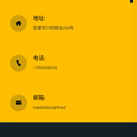
地址:
凯里市川叨峡谷294号
电话:
+13594780143
邮箱:
indebtedundefined