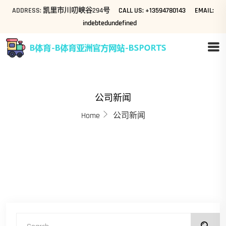
ADDRESS: 凯里市川叨峡谷294号
CALL US: +13594780143
EMAIL:
indebtedundefined
公司新闻
Home
公司新闻