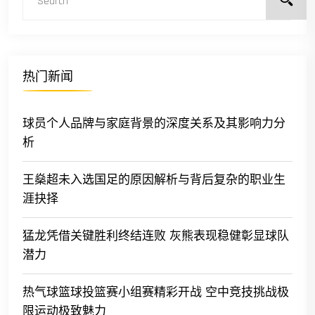
热门新闻
球员个人品牌与家庭背景的深度关系及其影响力分
析
王燊超未入选国足的原因解析与背后复杂的职业生
涯抉择
猛龙凭借关键胜利终结连败 灰熊表现稳健彰显球队
潜力
热气球篮球投篮赛小组赛精彩开战 空中竞技挑战极
限运动极致魅力