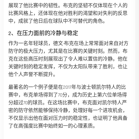
展现了他比赛中的韧性。布克的坚韧不仅体现在个人的
比赛风格上，还体现在他对胜利的渴望和对失利的反思
中，成就了他日后在球队中不可替代的角色。
2、在压力面前的冷静与稳定
作为一名年轻球员，德文·布克在场上常常面对来自对方
防守的极大压力，尤其是在比赛的关键时刻。然而，布
克在这些高压时刻展现出了令人难以置信的冷静。他在
关键时刻的稳定发挥，不仅为太阳队带来了胜利，也让
他个人声誉不断提升。
最著名的一个例子便是在2017年与波士顿凯尔特人的比
赛中，布克单场得到了70分，成为历史上第六位单场得
分超过70的球员。在这场比赛中，布克面对凯尔特人严
密的防守依然能够保持冷静，处理好每一个进攻机会，
不仅显示出他在面对压力时的稳定性，也证明了他具备
了在高强度比赛中始终如一的心理素质。