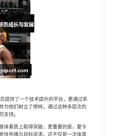
球员提供了一个技术提升的平台，更通过系
并为他们树立了榜样。通过这种多层次的
的支持。
身体素质上取得突破，更重要的是，夏令
竞技热情与目标追求。这不仅是一次体育