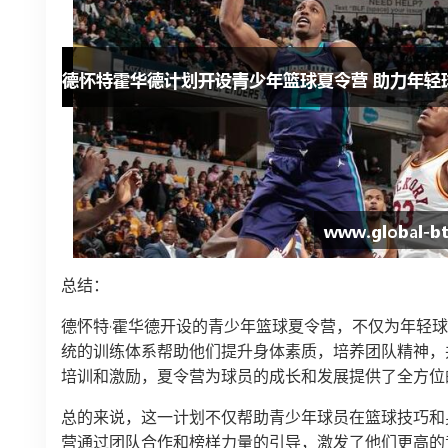
总结：
德怀特·霍华德开设的青少年篮球夏令营，不仅为年轻
统的训练体系帮助他们提升身体素质，培养团队精神，
培训和激励，夏令营为球员的成长和发展提供了全方位
总的来说，这一计划不仅帮助青少年球员在篮球技巧和
营通过团队合作和榜样力量的引导，激发了他们更高的