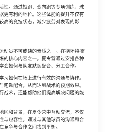
活性。通过短跑、变向跑等专项训练，球
据更有利的地位。这些体能的提升不仅有
较高的竞技状态，减少疲劳对表现的影
运动员不可或缺的素质之一。在德怀特·霍
练的核心内容之一。夏令营通过安排各种
学会如何与队友默契配合、分工合作。
学习如何在场上进行有效的沟通与协作。
与跑动配合，从而达到战术的预期效果。
行战术，还能帮助他们提高解决问题的能
地区和背景，在夏令营中互动交流，不仅
性与包容性。通过与其他球员的沟通和合
在竞争与合作之间找到平衡。