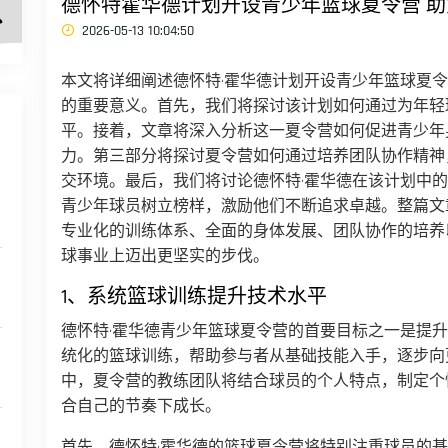
德怀特霍华德计划开设青少年篮球夏令营 
2026-05-13 10:04:50
本文将详细阐述德怀特·霍华德计划开设青少年篮球夏
的重要意义。首先，我们将探讨该计划如何通过为年轻
平。接着，文章将深入分析这一夏令营如何促进青少年
力。第三部分将探讨夏令营如何通过培养团队协作精神
交环境。最后，我们将讨论德怀特·霍华德在该计划中
青少年球员树立榜样，激励他们不断追求卓越。整篇文
专业化的训练体系、全面的身体发展、团队协作的培养
球事业上迈出更坚实的步伐。
1、系统篮球训练提升技术水平
德怀特·霍华德青少年篮球夏令营的首要目标之一是提
统化的篮球训练，帮助参与者从基础技能入手，逐步向
中，夏令营的教练团队将结合球员的个人特点，制定个
合自己的节奏下成长。
首先，德怀特·霍华德的篮球夏令营将特别注重球员的