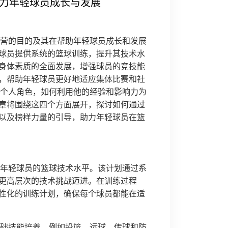
助力年轻球员成长与发展
令营的目的及其在帮助年轻球员成长和发展
球员提供系统的篮球训练，提升其技术水
身体素质的全面发展，增强球员的竞技能
，帮助年轻球员更好地适应集体比赛和社
的个人角色，如何利用他的经验和影响力为
章将围绕这四个方面展开，探讨如何通过
以及榜样力量的引导，助力年轻球员在篮
升年轻球员的篮球技术水平。该计划通过系
更高层次的技术挑战迈进。在训练过程
性化的训练计划，确保每个球员都能在适
基础技能培养，例如投篮、运球、传球和防