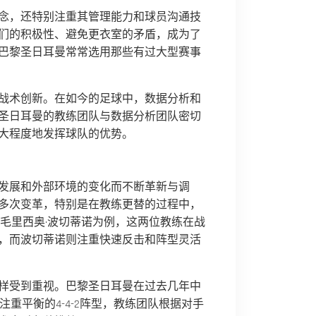
念，还特别注重其管理能力和球员沟通技
们的积极性、避免更衣室的矛盾，成为了
巴黎圣日耳曼常常选用那些有过大型赛事
战术创新。在如今的足球中，数据分析和
圣日耳曼的教练团队与数据分析团队密切
大程度地发挥球队的优势。
发展和外部环境的变化而不断革新与调
多次变革，特别是在教练更替的过程中，
毛里西奥·波切蒂诺为例，这两位教练在战
，而波切蒂诺则注重快速反击和阵型灵活
样受到重视。巴黎圣日耳曼在过去几年中
注重平衡的4-4-2阵型，教练团队根据对手