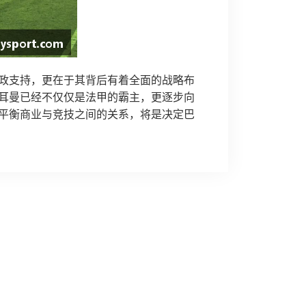
政支持，更在于其背后有着全面的战略布
耳曼已经不仅仅是法甲的霸主，更逐步向
平衡商业与竞技之间的关系，将是决定巴