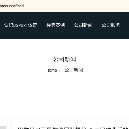
ebtedundefined
认识BSPORT体育
经典案例
公司新闻
公司服务
公司新闻
Home
公司新闻