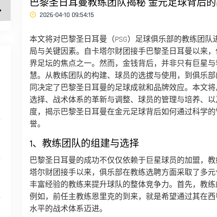
巴黎圣日耳曼教练团队揭秘 金元足球背后
2026-04-10 09:54:15
本文将对巴黎圣日耳曼（PSG）足球俱乐部的教练团
局与关键因素。自卡塔尔财团接手巴黎圣日耳曼以来，
界足坛的焦点之一。然而，金钱背后，并非只有巨星与
慧。从教练团队的构建、球员的选拔与使用，到俱乐部
同决定了巴黎圣日耳曼的足球成就和品牌效应。本文将
选择、战术体系的革新与调整、球员的管理与培养、以
度，揭示巴黎圣日耳曼在金元足球背后如何通过科学的
誉。
1、教练团队的组建与选择
巴黎圣日耳曼的成功不仅仅依赖于巨星球员的加盟，教
塔尔财团接手以来，俱乐部在教练选聘方面采取了多元
丰富经验的教练来提升球队的整体竞争力。首先，教练
例如，前任主教练恩里克的到来，就是希望通过其在西
水平的战术体系迈进。