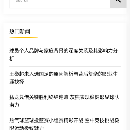
热门新闻
球员个人品牌与家庭背景的深度关系及其影响力分
析
王燊超未入选国足的原因解析与背后复杂的职业生
涯抉择
猛龙凭借关键胜利终结连败 灰熊表现稳健彰显球队
潜力
热气球篮球投篮赛小组赛精彩开战 空中竞技挑战极
限运动极致魅力