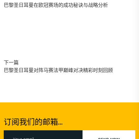
巴黎圣日耳曼在欧冠赛场的成功秘诀与战略分析
下一篇
巴黎圣日耳曼对阵马赛法甲巅峰对决精彩时刻回顾
订阅我们的邮箱...