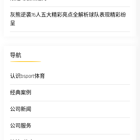
灰熊逆袭76人五大精彩亮点全解析球队表现精彩纷
呈
导航
认识bsport体育
经典案例
公司新闻
公司服务