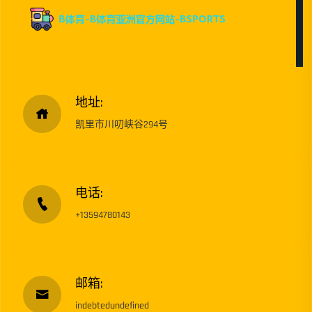
地址:
凯里市川叨峡谷294号
电话:
+13594780143
邮箱:
indebtedundefined