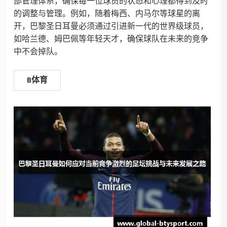
部管理体系，确保每一位球员的状态和心理都得到及时
的调整与管理。例如，随着梅西、内马尔等球星的离
开，巴黎圣日耳曼必须通过引进新一代的世界级球员，
如哈兰德、姆巴佩等年轻天才，确保球队在未来的竞争
中不会掉队。
B体育