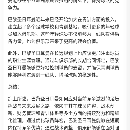
曼能够在不依赖高额转会费用的情况下，保持球队的竞
争力。
巴黎圣日耳曼近年来已经开始加大在青训方面的投入，
建立起了多个足球学校和青训基地，吸引更多的年轻球
员加入俱乐部。这些年轻球员不仅能够为一线队提供后
备力量，也为俱乐部带来了更高的转会价值。
此外，巴黎圣日耳曼在长远规划上也应该更加注重球员
的职业生涯管理。通过与俱乐部的长期合同绑定，巴黎
圣日耳曼能够更好地控制球员的去留，并确保青训球员
能够顺利过渡到一线队，增强球队的稳定性。
总结：
综上所述，巴黎圣日耳曼如何应对当前竞争激烈的足坛
挑战与未来发展之路，依赖于其在球员阵容、战术创
新、财务管理和青训体系等多个方面的持续努力和精细
化管理。通过优化球员阵容，巴黎圣日耳曼能够在短期
内保持竞争优势；通过战术调整，俱乐部能够在面对强