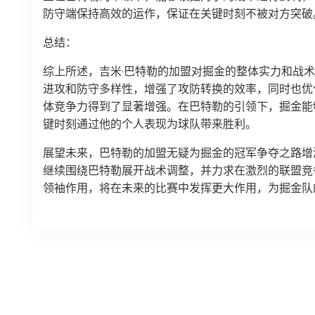
防守端保持高效的运作，保证在关键时刻不被对方突破
总结：
综上所述，吉米·巴特勒的加盟对掘金的整体实力和战
进攻和防守多样性，增强了攻防转换的效率，同时也优
体竞争力得到了显著增强。在巴特勒的引领下，掘金能
键时刻通过他的个人表现为球队带来胜利。
展望未来，巴特勒的加盟无疑为掘金的冠军争夺之路增
继续围绕巴特勒展开战术调整，并力求在激烈的联盟竞
领袖作用，将在未来的比赛中发挥更大作用，为掘金队