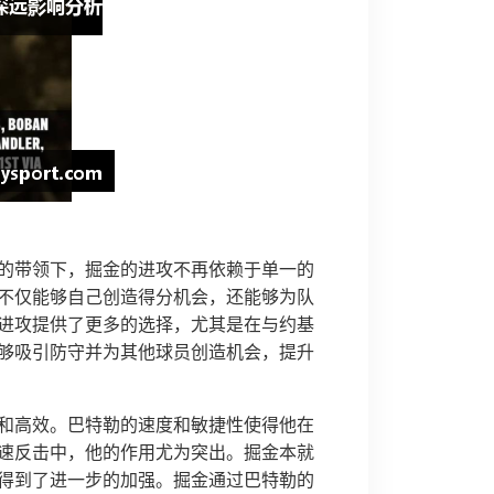
的带领下，掘金的进攻不再依赖于单一的
不仅能够自己创造得分机会，还能够为队
进攻提供了更多的选择，尤其是在与约基
够吸引防守并为其他球员创造机会，提升
和高效。巴特勒的速度和敏捷性使得他在
速反击中，他的作用尤为突出。掘金本就
得到了进一步的加强。掘金通过巴特勒的