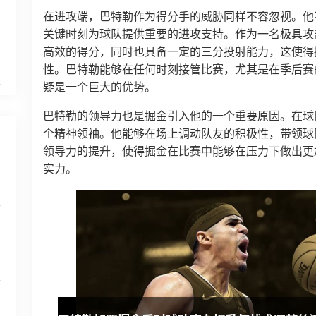
在进攻端，巴特勒作为得分手的威胁同样不容忽视。他
关键时刻为球队提供重要的进攻支持。作为一名极具攻
高效的得分，同时也具备一定的三分投射能力，这使得
性。巴特勒能够在任何时刻接管比赛，尤其是在季后赛
疑是一个巨大的优势。
巴特勒的领导力也是掘金引入他的一个重要原因。在球
个精神领袖。他能够在场上调动队友的积极性，带领球
领导力的提升，使得掘金在比赛中能够在压力下做出更
实力。