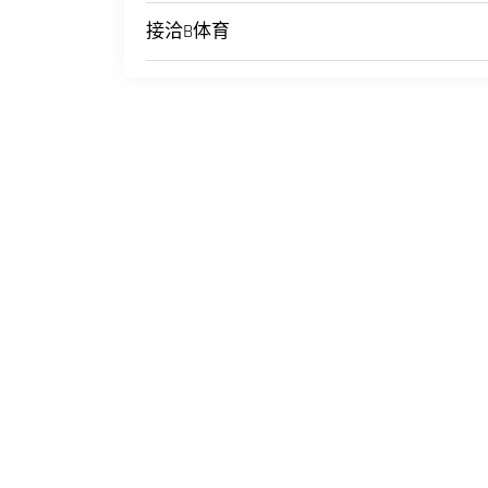
接洽B体育