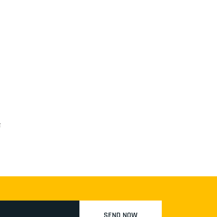
防
SEND NOW