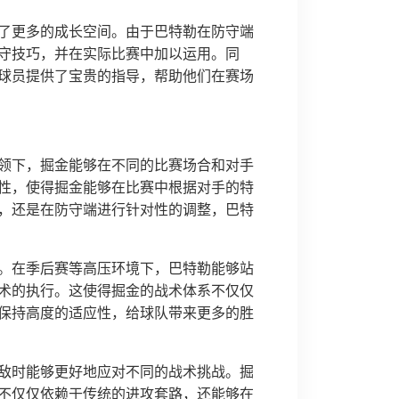
了更多的成长空间。由于巴特勒在防守端
守技巧，并在实际比赛中加以运用。同
球员提供了宝贵的指导，帮助他们在赛场
领下，掘金能够在不同的比赛场合和对手
性，使得掘金能够在比赛中根据对手的特
，还是在防守端进行针对性的调整，巴特
。在季后赛等高压环境下，巴特勒能够站
术的执行。这使得掘金的战术体系不仅仅
保持高度的适应性，给球队带来更多的胜
敌时能够更好地应对不同的战术挑战。掘
不仅仅依赖于传统的进攻套路，还能够在