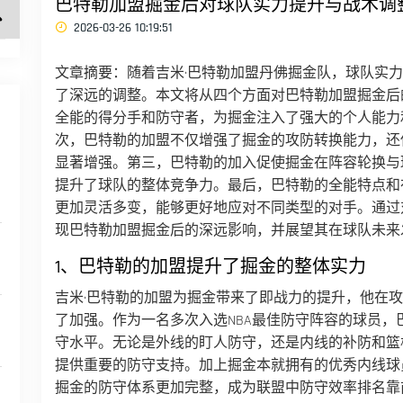
巴特勒加盟掘金后对球队实力提升与战术调
2026-03-26 10:19:51
文章摘要：随着吉米·巴特勒加盟丹佛掘金队，球队实
了深远的调整。本文将从四个方面对巴特勒加盟掘金后
全能的得分手和防守者，为掘金注入了强大的个人能力
次，巴特勒的加盟不仅增强了掘金的攻防转换能力，还
显著增强。第三，巴特勒的加入促使掘金在阵容轮换与
提升了球队的整体竞争力。最后，巴特勒的全能特点和
更加灵活多变，能够更好地应对不同类型的对手。通过
现巴特勒加盟掘金后的深远影响，并展望其在球队未来
1、巴特勒的加盟提升了掘金的整体实力
吉米·巴特勒的加盟为掘金带来了即战力的提升，他在
了加强。作为一名多次入选NBA最佳防守阵容的球员
守水平。无论是外线的盯人防守，还是内线的补防和篮
提供重要的防守支持。加上掘金本就拥有的优秀内线球
掘金的防守体系更加完整，成为联盟中防守效率排名靠