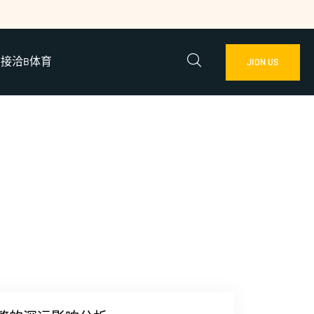
接洽B体育
JION US