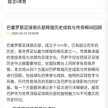
接洽B体育
巴塞罗那足球俱乐部辉煌历史成就与传奇瞬间回顾
2026-03-24 10:18:05
巴塞罗那足球俱乐部，成立于1899年，已有超过百年的
历史，是世界足坛最为辉煌的俱乐部之一。凭借着卓越
的竞技表现与浓厚的足球文化，巴萨不仅在西班牙足球
历史中占据重要地位，在国际舞台上同样享有崇高声
誉。本文将从四个方面对巴萨辉煌历史成就与传奇瞬间
进行回顾，包括球队的荣誉与成就、独特的足球哲学与
风格、历代传奇球员的贡献以及巴萨在全球影响力的扩
展。每一个方面都将通过多个层次进行详细阐述，展现
巴萨作为世界顶级足球俱乐部的独特魅力与不可磨灭的
历史印记。