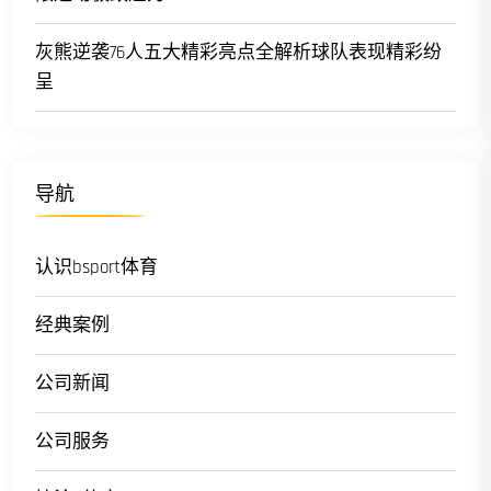
灰熊逆袭76人五大精彩亮点全解析球队表现精彩纷
呈
导航
认识bsport体育
经典案例
公司新闻
公司服务