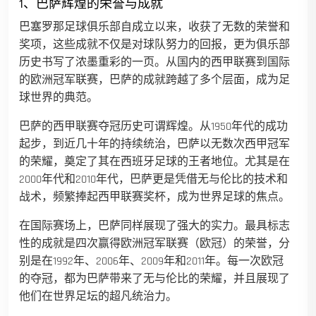
1、巴萨辉煌的荣誉与成就
巴塞罗那足球俱乐部自成立以来，收获了无数的荣誉和
奖项，这些成就不仅是对球队努力的回报，更为俱乐部
历史书写了浓墨重彩的一页。从国内的西甲联赛到国际
的欧洲冠军联赛，巴萨的成就跨越了多个层面，成为足
球世界的典范。
巴萨的西甲联赛夺冠历史可谓辉煌。从1950年代的成功
起步，到近几十年的持续统治，巴萨以无数次西甲冠军
的荣耀，奠定了其在西班牙足球的王者地位。尤其是在
2000年代和2010年代，巴萨更是凭借无与伦比的技术和
战术，频繁捧起西甲联赛奖杯，成为世界足球的焦点。
在国际赛场上，巴萨同样展现了强大的实力。最具标志
性的成就是四次赢得欧洲冠军联赛（欧冠）的荣誉，分
别是在1992年、2006年、2009年和2011年。每一次欧冠
的夺冠，都为巴萨带来了无与伦比的荣耀，并且展现了
他们在世界足坛的超凡统治力。