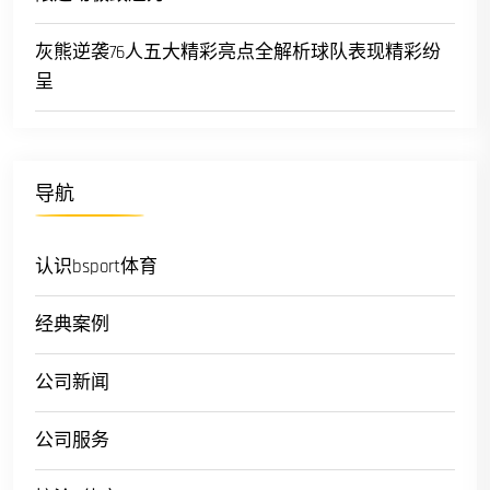
灰熊逆袭76人五大精彩亮点全解析球队表现精彩纷
呈
导航
认识bsport体育
经典案例
公司新闻
公司服务