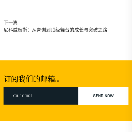
下一篇
尼科威廉斯：从青训到顶级舞台的成长与突破之路
订阅我们的邮箱...
SEND NOW