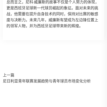
总而言之，尼科·威廉斯的故事不仅是个人努力的体现，
更是西班牙足球新一代球员崛起的象征。面对未来的挑
战，他需要在提升自身技术的同时，保持对比赛的敏感
度与决断力。未来几年，威廉斯有望成为左边锋位置上
的领军人物，并为西班牙足球带来新的辉煌。
上一篇
尼日利亚青年联赛发展趋势与青年球员市场变化分析