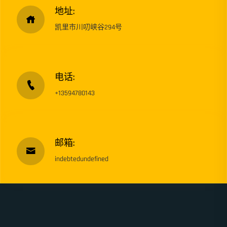
地址:
凯里市川叨峡谷294号
电话:
+13594780143
邮箱:
indebtedundefined