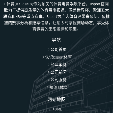
B体育(B SPORTS)作为顶尖的体育电竞娱乐平台，Bsport官网
致力于提供高质量的体育赛事报道，涵盖世界杯、欧洲五大
联赛和NBA等重点赛事。Bsport为广大体育迷带来最新、最精
准的赛事分析和赔率信息，让您即时掌握赛场动态，享受体
育竞赛的无限激情和乐趣。
导航
公司首页
认识bsport体育
经典案例
公司新闻
公司服务
接洽B体育
网站地图
XML