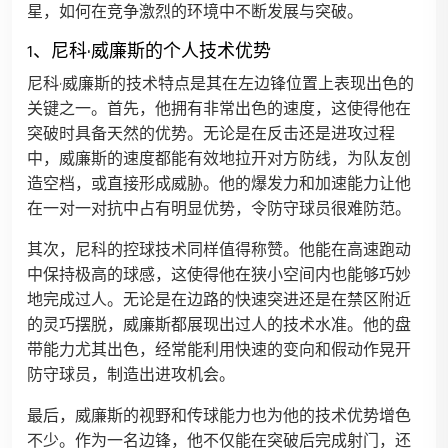
星，如何在竞争激烈的环境中不断发展与突破。
1、尼科·威廉斯的个人技术优势
尼科·威廉斯的技术特点是其在左边锋位置上表现出色的
关键之一。首先，他拥有非常出色的速度，这使得他在
突破时具备天然的优势。无论是在反击还是进攻过程
中，威廉斯的速度都能有效地拉开对方防线，为队友创
造空档，或直接形成威胁。他的爆发力和加速能力让他
在一对一对抗中占有明显优势，令防守球员很难防范。
其次，尼科的控球技术同样值得称赞。他能在高速跑动
中保持极高的球感，这使得他在狭小空间内也能够巧妙
地完成过人。无论是在边路的快速突进还是在禁区附近
的灵巧摆脱，威廉斯都展现出过人的技术水准。他的盘
带能力尤其出色，经常能利用快速的变向和假动作晃开
防守球员，制造出进攻机会。
最后，威廉斯的视野和传球能力也为他的技术优势增色
不少。作为一名边锋，他不仅能在突破后完成射门，还