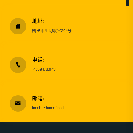
地址:
凯里市川叨峡谷294号
电话:
+13594780143
邮箱:
indebtedundefined