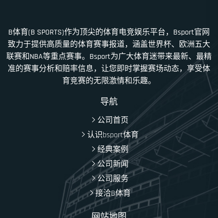
B体育(B SPORTS)作为顶尖的体育电竞娱乐平台，Bsport官网
致力于提供高质量的体育赛事报道，涵盖世界杯、欧洲五大
联赛和NBA等重点赛事。Bsport为广大体育迷带来最新、最精
准的赛事分析和赔率信息，让您即时掌握赛场动态，享受体
育竞赛的无限激情和乐趣。
导航
公司首页
认识bsport体育
经典案例
公司新闻
公司服务
接洽B体育
网站地图