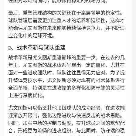
在面对艰难局面时，能够保持稳定的战略方向。
最后，重塑管理结构的关键还在于高层领导的稳定性。
球队管理层需要更加注重人才的培养和延续性，这样才
能确保尤文图斯在未来能够持续保持竞争力，并不断适
应变化中的足球环境。
2、战术革新与球队重建
战术革新是尤文图斯重返巅峰的重要一步。在过去的几
年里，尤文图斯的战术体系呈现出一定的僵化，尤其在
面对一些进攻强队时，球队往往显得无力应对。为了提
升整体竞技水平，尤文图斯必须对现有的战术体系进行
全面革新，特别是在进攻端的多样化和防守端的灵活性
上进行深度优化。
尤文图斯可以借鉴其他顶级球队的成功经验，在进攻端
逐渐放开限制，强化边路进攻与快速反击的战术思路。
同时，加强中场的控制与调度，提升球员之间的默契配
合，形成更为流畅的进攻组织。与此同时，防守端的稳