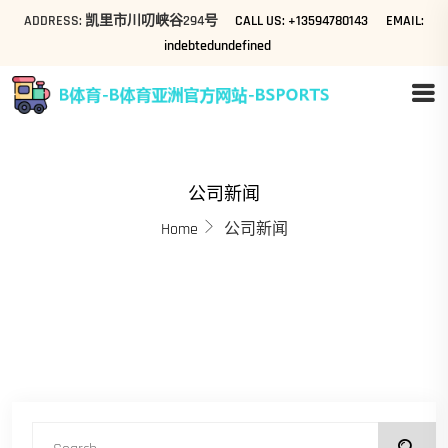
ADDRESS: 凯里市川叨峡谷294号
CALL US: +13594780143
EMAIL:
indebtedundefined
公司新闻
Home
公司新闻