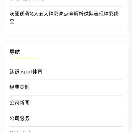
灰熊逆袭76人五大精彩亮点全解析球队表现精彩纷
呈
导航
认识bsport体育
经典案例
公司新闻
公司服务