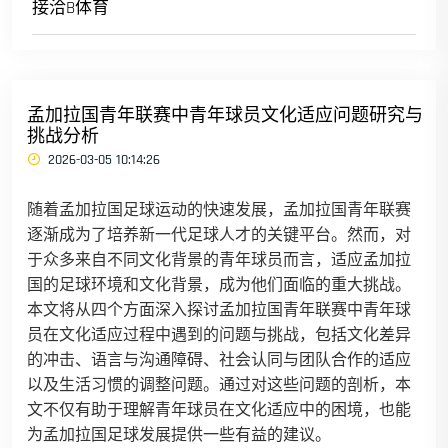
接洽B体育
孟加拉国青年联赛中青年球员文化适应问题研究与
挑战分析
2026-03-05 10:14:26
随着孟加拉国足球运动的快速发展，孟加拉国青年联赛
逐渐成为了培养新一代足球人才的关键平台。然而，对
于众多来自不同文化背景的青年球员而言，适应孟加拉
国的足球环境和文化背景，成为他们面临的重大挑战。
本文将从四个方面深入探讨孟加拉国青年联赛中青年球
员在文化适应过程中遇到的问题与挑战，包括文化差异
的冲击、语言与沟通障碍、社会认同与团队合作的适应
以及生活习惯的调整问题。通过对这些问题的剖析，本
文不仅有助于理解青年球员在文化适应中的困境，也能
为孟加拉国足球发展提供一些有益的建议。