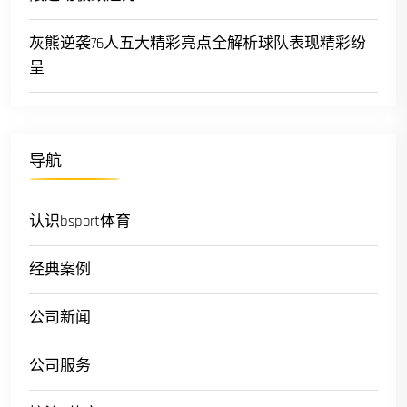
灰熊逆袭76人五大精彩亮点全解析球队表现精彩纷
呈
导航
认识bsport体育
经典案例
公司新闻
公司服务