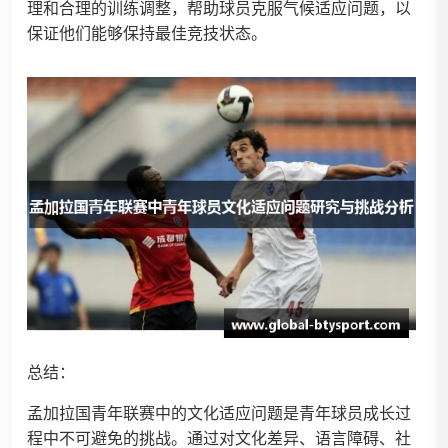
理和合理的训练调整，帮助球员克服气候适应问题，以
保证他们能够保持最佳竞技状态。
总结：
孟加拉国青年联赛中的文化适应问题是青年球员成长过
程中不可避免的挑战。通过对文化差异、语言障碍、社