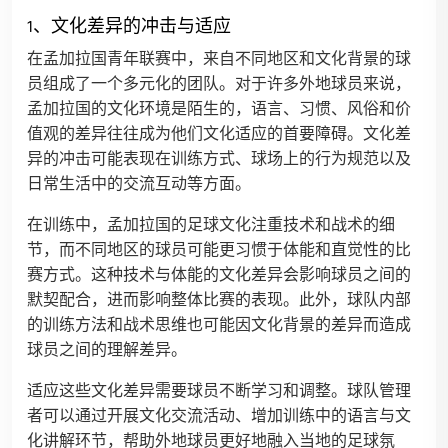
1、文化差异的冲击与适应
在孟加拉国青年联赛中，来自不同地区和文化背景的球
员组成了一个多元化的团队。对于许多外地球员来说，
孟加拉国的文化环境是陌生的，语言、习惯、风俗和价
值观的差异往往成为他们文化适应的首要障碍。文化差
异的冲击可能表现在训练方式、球场上的行为规范以及
日常生活中的交流互动等方面。
在训练中，孟加拉国的足球文化注重技术和战术的细
节，而不同地区的球员可能更习惯于体能和直觉性的比
赛方式。这种技术与体能的文化差异会影响球员之间的
默契配合，进而影响整体比赛的表现。此外，球队内部
的训练方法和战术思维也可能因文化背景的差异而造成
球员之间的理解差异。
适应这些文化差异需要球员不断学习和调整。球队管理
者可以通过开展文化交流活动、增加训练中的语言与文
化讲解环节，帮助外地球员更好地融入当地的足球氛