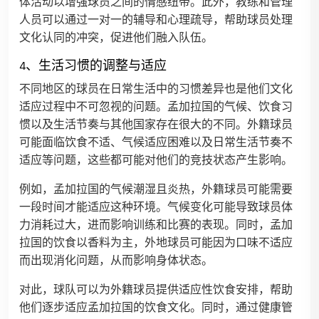
体活动以增强球员之间的情感纽带。此外，教练和管理
人员可以通过一对一的辅导和心理疏导，帮助球员处理
文化认同的冲突，促进他们融入队伍。
4、生活习惯的调整与适应
不同地区的球员在日常生活中的习惯差异也是他们文化
适应过程中不可忽视的问题。孟加拉国的气候、饮食习
惯以及生活节奏与其他国家存在很大的不同。外籍球员
可能面临饮食不适、气候适应困难以及日常生活节奏不
适应等问题，这些都可能对他们的竞技状态产生影响。
例如，孟加拉国的气候潮湿且炎热，外籍球员可能需要
一段时间才能适应这种环境。气候变化可能导致球员体
力消耗过大，进而影响训练和比赛的表现。同时，孟加
拉国的饮食以香料为主，外地球员可能因为口味不适应
而出现消化问题，从而影响身体状态。
对此，球队可以为外籍球员提供适应性饮食安排，帮助
他们逐步适应孟加拉国的饮食文化。同时，通过健康管