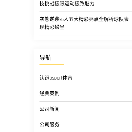
技挑战极限运动极致魅力
灰熊逆袭76人五大精彩亮点全解析球队表
现精彩纷呈
导航
认识bsport体育
经典案例
公司新闻
公司服务