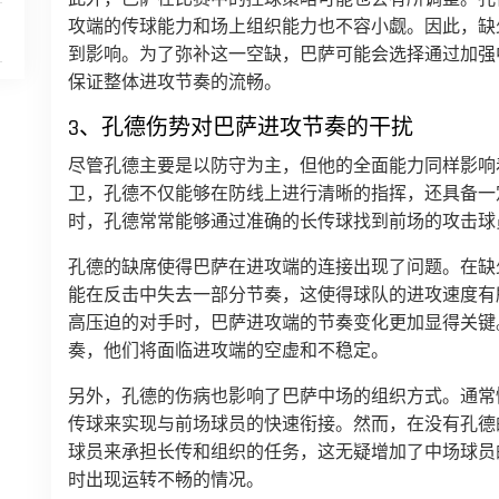
攻端的传球能力和场上组织能力也不容小觑。因此，缺
到影响。为了弥补这一空缺，巴萨可能会选择通过加强
保证整体进攻节奏的流畅。
3、孔德伤势对巴萨进攻节奏的干扰
尽管孔德主要是以防守为主，但他的全面能力同样影响
卫，孔德不仅能够在防线上进行清晰的指挥，还具备一
时，孔德常常能够通过准确的长传球找到前场的攻击球
孔德的缺席使得巴萨在进攻端的连接出现了问题。在缺
能在反击中失去一部分节奏，这使得球队的进攻速度有
高压迫的对手时，巴萨进攻端的节奏变化更加显得关键
奏，他们将面临进攻端的空虚和不稳定。
另外，孔德的伤病也影响了巴萨中场的组织方式。通常
传球来实现与前场球员的快速衔接。然而，在没有孔德
球员来承担长传和组织的任务，这无疑增加了中场球员
时出现运转不畅的情况。