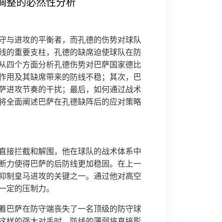
调整的必然性分析
守与进攻的平衡者，而孔德的伤势对球队
线的重要支柱，孔德的缺席迫使球队在防
从四个方面分析孔德伤势对巴萨国家德比
作用及其缺席带来的防线不稳；其次，巴
萨进攻节奏的干扰；最后，如何通过战术
将全面阐述巴萨在孔德缺阵后的应对策略
直接拦截和解围，他在球队的战术体系中
断力使得巴萨的后防线更加稳固。在上一
抑制皇马进攻的关键之一。通过他对高空
一定的压制力。
着巴萨在防守端丧失了一名顶级的防守球
这样的强大对手时，防线的薄弱将直接影