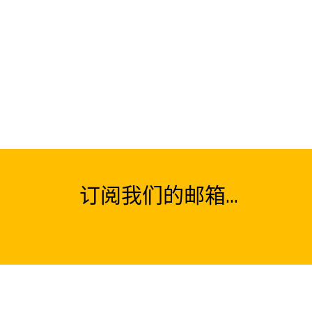
订阅我们的邮箱...