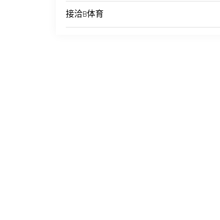
接洽B体育