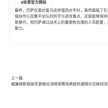
B体育官方网站
最终，巴萨在面对皇马这样强劲对手时，虽然面临了孔
强协作以及集中全队的防守与进攻重点，还是能够保持
易替代，但巴萨通过战术上的重塑和合理的人员配置，
聚力。
上一篇
威廉姆斯姐妹花激情对决网球赛场再掀热潮揭示兄妹间深