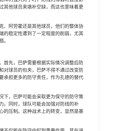
过其他球员来填补空缺，而这也意味着更
克、阿劳霍还是其他球员，他们的整体协
端的稳定性遭到了一定程度的削弱，尤其
题。
。首先，巴萨需要根据实际情况调整后防
和对球员的包夹，巴萨不得不通过改变防
要承担更多的防守责任，作为孔德的替代
况下，巴萨可能会采取更为保守的防守策
力。同时，球队可能会加强对防线的补
心的压制。这种战术上的转变，显然是基
德不仅能在防守中起到重要作用，其在进