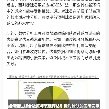
反击，而引援球员更适应控球型打法，那么其在新环境
中的适应可能会受到挑战。通过对球员在前俱乐部表现
的战术适应性分析，可以提前预判球员是否能顺利融入
球队的战术框架。
此外，数据分析工具可以帮助教练团队通过球员过去的
表现来评估其战术适配性。例如，通过视频分析和战术
图谱，球队可以了解球员在不同比赛中如何与队友配
合，如何参与攻防转换。这些数据和细节将帮助球队作
出更为精准的引援决策，避免因战术不兼容而导致引援
失败。