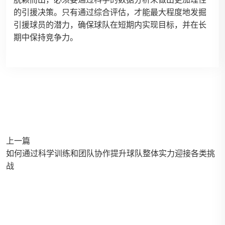
脱颖而出，必须要通过科学的数据分析来做出更加理性
的引援决策。只有通过综合评估，才能最大程度地发掘
引援球员的潜力，确保球队在短期内实现目标，并在长
期中保持竞争力。
上一篇
如何通过科学训练和团队协作提升球队整体实力迎接各类挑
战