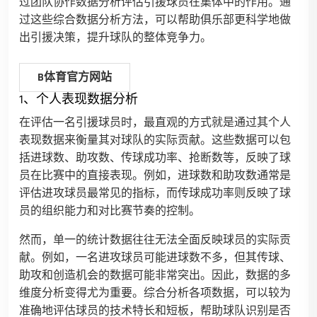
过团队协作数据分析评估引援球员在集体中的作用。通
过这些综合数据分析方法，可以帮助俱乐部更科学地做
出引援决策，提升球队的整体竞争力。
B体育官方网站
1、个人表现数据分析
在评估一名引援球员时，最直观的方式就是通过其个人
表现数据来衡量其对球队的实际贡献。这些数据可以包
括进球数、助攻数、传球成功率、抢断数等，反映了球
员在比赛中的直接表现。例如，进球数和助攻数通常是
评估进攻球员最常见的指标，而传球成功率则反映了球
员的组织能力和对比赛节奏的控制。
然而，单一的统计数据往往无法全面反映球员的实际贡
献。例如，一名进攻球员可能进球数不多，但其传球、
助攻和创造机会的数据可能非常突出。因此，数据的多
维度分析变得尤为重要。综合分析各项数据，可以较为
准确地评估球员的技术特长和短板，帮助球队识别是否