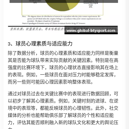
3、球员心理素质与适应能力
除了数据分析，球员的心理素质和适应能力同样是衡量
其是否能为球队带来实际贡献的关键因素。特别是在高
强度的比赛环境下，球员的心理状态直接影响其在场上
的表现。例如，一些球员在面对压力时能够稳定发挥，
而另一些则可能因心理因素影响整体表现。
通过对球员过去在关键比赛中的表现进行数据回顾，可
以初步了解其心理素质。例如，关键时刻的进球、在逆
境中的表现等，都能反映球员的心理韧性。此外，社交
媒体的分析也能帮助俱乐部了解球员的个性和适应能
力，评估其能否顺利融入新的球队文化和更大的舆论压