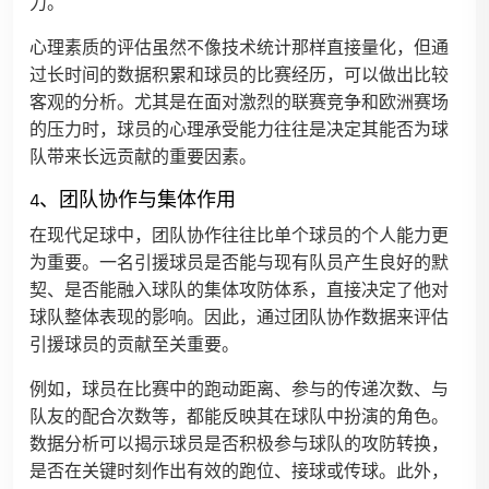
力。
心理素质的评估虽然不像技术统计那样直接量化，但通
过长时间的数据积累和球员的比赛经历，可以做出比较
客观的分析。尤其是在面对激烈的联赛竞争和欧洲赛场
的压力时，球员的心理承受能力往往是决定其能否为球
队带来长远贡献的重要因素。
4、团队协作与集体作用
在现代足球中，团队协作往往比单个球员的个人能力更
为重要。一名引援球员是否能与现有队员产生良好的默
契、是否能融入球队的集体攻防体系，直接决定了他对
球队整体表现的影响。因此，通过团队协作数据来评估
引援球员的贡献至关重要。
例如，球员在比赛中的跑动距离、参与的传递次数、与
队友的配合次数等，都能反映其在球队中扮演的角色。
数据分析可以揭示球员是否积极参与球队的攻防转换，
是否在关键时刻作出有效的跑位、接球或传球。此外，