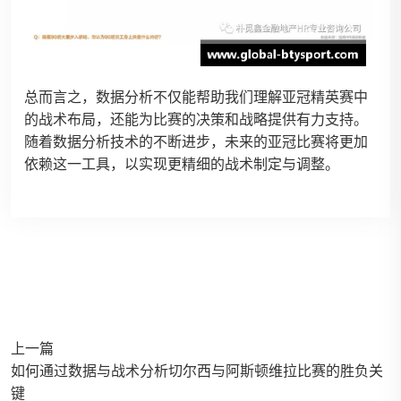
总而言之，数据分析不仅能帮助我们理解亚冠精英赛中
的战术布局，还能为比赛的决策和战略提供有力支持。
随着数据分析技术的不断进步，未来的亚冠比赛将更加
依赖这一工具，以实现更精细的战术制定与调整。
上一篇
如何通过数据与战术分析切尔西与阿斯顿维拉比赛的胜负关
键