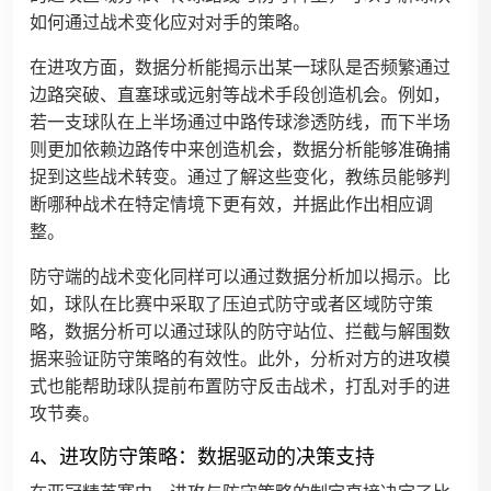
如何通过战术变化应对对手的策略。
在进攻方面，数据分析能揭示出某一球队是否频繁通过
边路突破、直塞球或远射等战术手段创造机会。例如，
若一支球队在上半场通过中路传球渗透防线，而下半场
则更加依赖边路传中来创造机会，数据分析能够准确捕
捉到这些战术转变。通过了解这些变化，教练员能够判
断哪种战术在特定情境下更有效，并据此作出相应调
整。
防守端的战术变化同样可以通过数据分析加以揭示。比
如，球队在比赛中采取了压迫式防守或者区域防守策
略，数据分析可以通过球队的防守站位、拦截与解围数
据来验证防守策略的有效性。此外，分析对方的进攻模
式也能帮助球队提前布置防守反击战术，打乱对手的进
攻节奏。
4、进攻防守策略：数据驱动的决策支持