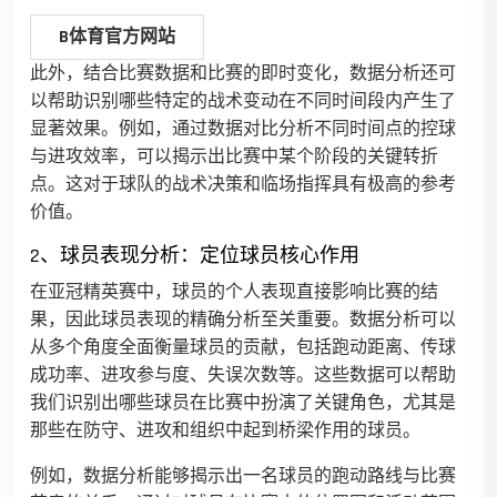
B体育官方网站
此外，结合比赛数据和比赛的即时变化，数据分析还可
以帮助识别哪些特定的战术变动在不同时间段内产生了
显著效果。例如，通过数据对比分析不同时间点的控球
与进攻效率，可以揭示出比赛中某个阶段的关键转折
点。这对于球队的战术决策和临场指挥具有极高的参考
价值。
2、球员表现分析：定位球员核心作用
在亚冠精英赛中，球员的个人表现直接影响比赛的结
果，因此球员表现的精确分析至关重要。数据分析可以
从多个角度全面衡量球员的贡献，包括跑动距离、传球
成功率、进攻参与度、失误次数等。这些数据可以帮助
我们识别出哪些球员在比赛中扮演了关键角色，尤其是
那些在防守、进攻和组织中起到桥梁作用的球员。
例如，数据分析能够揭示出一名球员的跑动路线与比赛