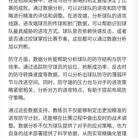
在亚冠精英赛中，进攻与防守策略的制定直接决定了比
赛的成败。通过数据分析，可以对球队的进攻和防守策
略进行精准的评估和调整。在进攻端，分析球队的进攻
线路、进攻端球员的传球和射门数据，可以帮助识别球
队最具威胁的进攻方式。球队是否依赖快速反击，或者
是否通过控球掌控比赛节奏，这些都可以通过数据分析
加以判断。
防守方面，数据分析能帮助分析球队的防守结构与防守
效率。通过追踪防守球员的站位、抢断成功率、反击时
的防守转换速度等数据，可以分析出球队防守的薄弱环
节与改进空间。同时，防守端的压力也与对手的进攻策
略紧密相关，分析对方的进攻特点，有助于提前布局防
守策略。
通过这些数据支持，教练员不仅能够制定出更加精准的
进攻防守计划，还能够在比赛过程中做出及时的战术调
整。数据分析不仅为球队提供了对手的应对策略，也为
自身的战术部署提供了科学依据，从而实现精确化管理