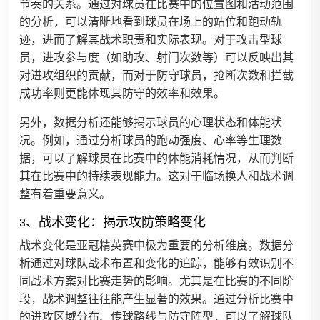
节奏的关系。通过对球员在比赛中的位置图和活动范围
的分析，可以清晰地看到球员在场上的站位和跑动轨
迹，进而了解其战术职责和实际表现。对于攻击型球
员，进攻参与度（如助攻、射门次数等）可以反映出其
对进攻组织的贡献，而对于防守球员，抢断次数和拦截
成功率则更能体现其防守的效率和效果。
另外，数据分析还能够揭示球员的心理状态和体能状
况。例如，通过分析球员的跑动强度、心率等生理数
据，可以了解球员在比赛中的体能消耗情况，从而判断
其在比赛中的持续表现能力。这对于临场换人和战术调
整有着重要意义。
3、战术变化：揭示攻防策略变化
战术变化是亚冠精英赛中极为重要的分析维度。数据分
析通过对球队战术布置和变化的追踪，能够有效识别不
同战术方案对比赛走势的影响。尤其是在比赛的不同阶
段，战术调整往往能产生显著的效果。通过分析比赛中
的进攻区域分布、传球路线与防守阵型，可以了解球队