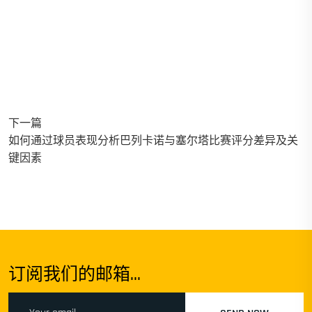
下一篇
如何通过球员表现分析巴列卡诺与塞尔塔比赛评分差异及关
键因素
订阅我们的邮箱...