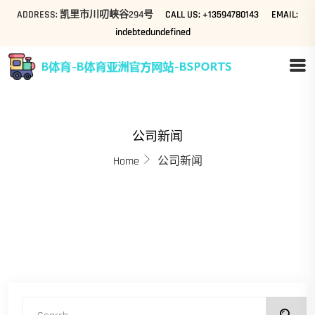
ADDRESS: 凯里市川叨峡谷294号
CALL US: +13594780143
EMAIL:
indebtedundefined
公司新闻
Home
公司新闻