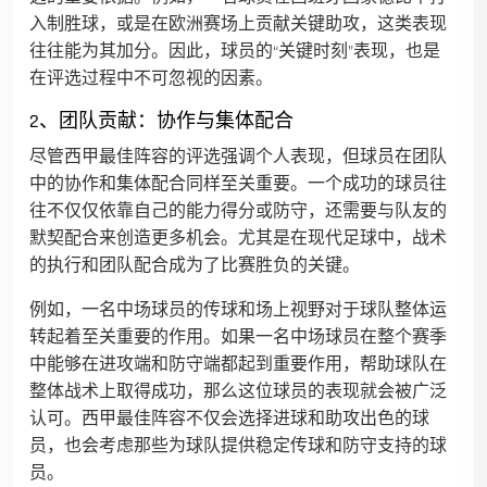
入制胜球，或是在欧洲赛场上贡献关键助攻，这类表现
往往能为其加分。因此，球员的“关键时刻”表现，也是
在评选过程中不可忽视的因素。
2、团队贡献：协作与集体配合
尽管西甲最佳阵容的评选强调个人表现，但球员在团队
中的协作和集体配合同样至关重要。一个成功的球员往
往不仅仅依靠自己的能力得分或防守，还需要与队友的
默契配合来创造更多机会。尤其是在现代足球中，战术
的执行和团队配合成为了比赛胜负的关键。
例如，一名中场球员的传球和场上视野对于球队整体运
转起着至关重要的作用。如果一名中场球员在整个赛季
中能够在进攻端和防守端都起到重要作用，帮助球队在
整体战术上取得成功，那么这位球员的表现就会被广泛
认可。西甲最佳阵容不仅会选择进球和助攻出色的球
员，也会考虑那些为球队提供稳定传球和防守支持的球
员。