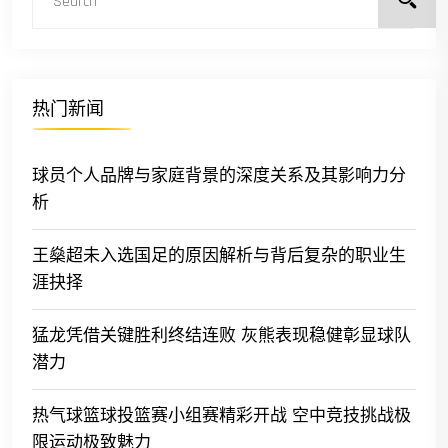
热门新闻
球员个人品牌与家庭背景的深度关系及其影响力分
析
王燊超未入选国足的原因解析与背后复杂的职业生
涯抉择
猛龙凭借关键胜利终结连败 灰熊表现稳健彰显球队
潜力
热气球篮球投篮赛小组赛精彩开战 空中竞技挑战极
限运动极致魅力