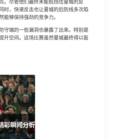
点。尽管他们最终未能抵挡住曼城的反
同时，快速反击也让曼城的后防线多次陷
然能够保持强劲的竞争力。
防守端的一些漏洞也暴露了出来。特别是
提升空间。这场比赛虽然曼城最终得以扳