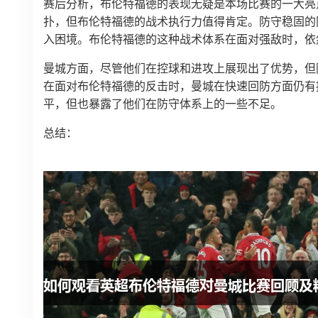
赛后分析，布伦特福德的表现无疑是本场比赛的一大亮
扑，但布伦特福德的战术执行力值得肯定。防守稳固的
入困境。布伦特福德的这种战术体系在面对强敌时，依
曼城方面，尽管他们在控球和进攻上展现出了优势，但
在面对布伦特福德的反击时，曼城在快速回防方面仍有
平，但也暴露了他们在防守体系上的一些不足。
总结：