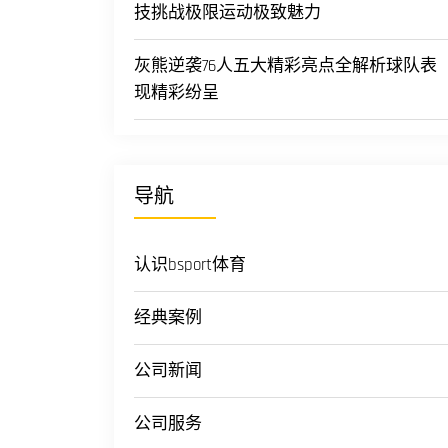
技挑战极限运动极致魅力
灰熊逆袭76人五大精彩亮点全解析球队表
现精彩纷呈
导航
认识bsport体育
经典案例
公司新闻
公司服务