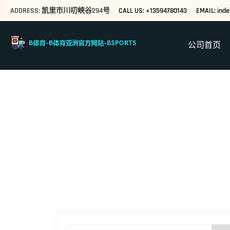
ADDRESS: 凯里市川叨峡谷294号
CALL US: +13594780143
EMAIL: ind
公司首页