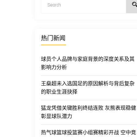
热门新闻
球员个人品牌与家庭背景的深度关系及其
影响力分析
王燊超未入选国足的原因解析与背后复杂
的职业生涯抉择
猛龙凭借关键胜利终结连败 灰熊表现稳健
彰显球队潜力
热气球篮球投篮赛小组赛精彩开战 空中竞