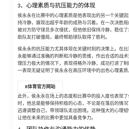
3、心理素质与抗压能力的体现
侯永永在比赛中的心理素质是他表现出的另一个关键因
持冷静，展现出超乎年龄的成熟与沉着。在一次决胜局
被对方防守球员多次侵扰，但他依旧保持冷静，稳住了
助队友打破僵局，最终帮助球队取得了胜利。
侯永永的抗压能力尤其体现在关键时刻的决策上。在比
永能够通过准确的判断和冷静的思维，作出合适的战术
理压力极大的情况下，表现得格外冷静，成功打进了制
一表现无疑证明了侯永永在高压环境中的出色心理素质
B体育官方网站
此外，侯永永在场上的态度和比赛中的投入度也表现了
时，他总是能够保持积极的心态，不论是在落后的情况
迅速调整自己，带领球队走出困境。这种强大的心理韧
让他在未来的比赛中更加具备竞争力。