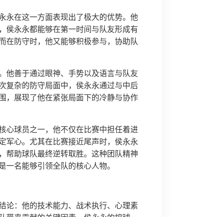
永永在这一方面表现出了极大的优势。他
，侯永永都能够在第一时间与队友形成有
而在防守时，他又能够积极参与，协助队
。他善于通过眼神、手势以及语言与队友
次复杂的防守局面中，侯永永通过与中后
围，展现了他在紧张局面下的冷静与协作
核心球员之一，他不仅在比赛中担任着进
定军心。尤其在比赛接近尾声时，侯永永
，帮助球队最终逆转取胜。这种团队精神
是一名能够引领全队的核心人物。
结论：他的技术能力、战术执行、心理素