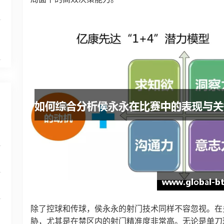
除了控球和传球，侯永永的射门技术同样不容忽视。在
胁，尤其是在禁区内的射门精准度非常高。无论是单刀