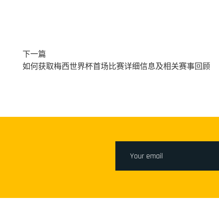
下一篇
如何获取梅西世界杯首场比赛详细信息及相关赛事回顾