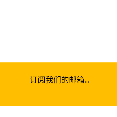
订阅我们的邮箱...