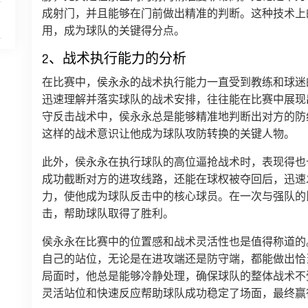
成射门，并且能够在门前做出精准的判断。这种技术上
用，成为球队的关键得分点。
2、战术执行能力的分析
在比赛中，侯永永的战术执行能力一直受到教练和球迷
迅速理解并落实球队的战术安排，往往能在比赛中展现
守反击战术中，侯永永总是能够精准地判断出对方的防
这样的战术意识让他成为球队攻防转换的关键人物。
此外，侯永永在执行球队的高位逼抢战术时，表现得也
成功截断对方的进攻线路，还能在球权被夺回后，迅速
力，使他成为球队反击中的核心球员。在一次与强队的
击，帮助球队取得了胜利。
侯永永在比赛中的位置感和战术灵活性也是值得称道的
自己的站位，无论是在进攻端还是防守端，都能做出恰
局面时，他总是能够冷静处理，确保球队的整体战术不
灵活站位和快速反应帮助球队成功稳定了场面，最终赢