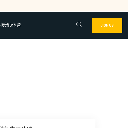
接洽B体育
JION US