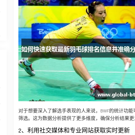
对于想要深入了解选手表现的人来说，BWF的统计功
筛选。这为数据分析提供了更多维度，确保分析结果更
2、利用社交媒体和专业网站获取实时更新