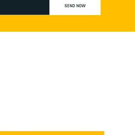
SEND NOW