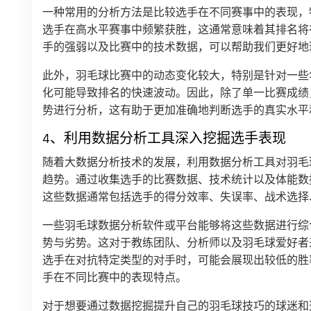
一种常用的分析方法是比较选手在不同赛事中的表现，
选手在高水平赛事中频繁获胜，这通常意味着其排名将
手的强弱以及比赛中的技术数据，可以帮助我们更好地
此外，羽毛球比赛中的动态变化较大，特别是针对一些
化可能导致排名的快速波动。因此，除了单一比赛成绩
势进行分析，这有助于更加准确地判断选手的真实水平
4、利用数据分析工具深入挖掘选手表现
随着大数据分析技术的发展，利用数据分析工具对羽毛
趋势。通过收集选手的比赛数据、技术统计以及体能数
这些数据通常包括选手的得分效率、失误率、战术选择
一些羽毛球数据分析软件或平台能够将这些数据进行综
势与劣势。这对于教练团队、分析师以及羽毛球爱好者
选手在对抗特定类型的对手时，可能会展现出较低的胜
手在不同比赛中的表现特点。
对于想要通过数据挖掘提升自己的羽毛球技巧的球迷和