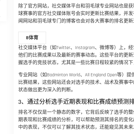
除了官方网站，社交媒体平台和羽毛球专业网站也是获
球赛事的官方社交媒体账号会实时更新比赛结果，并发
闻网站和羽毛球专门的博客也会对各大赛事的排名更新
B体育
社交媒体平台（如Twitter、Instagram、微博等
他们的比赛成果以及最新的赛事动态。这些平台的更新
握选手的竞技状态，尤其是一些比赛日程较紧的情况下
专业网站（如Badminton World、All England 
比赛结果，这些网站还会对选手的技术、战术及赛事中
状态做出更为深入的判断。
3、通过分析选手近期表现和比赛成绩预测
排名不仅仅是一个静态的数字，它背后反映了选手的整
期表现和比赛成绩的分析，可以帮助预测其排名的变化
中的表现，不仅可以了解其技术状态，还能窥见其未来