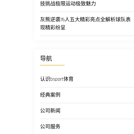
技挑战极限运动极致魅力
灰熊逆袭76人五大精彩亮点全解析球队表
现精彩纷呈
导航
认识bsport体育
经典案例
公司新闻
公司服务