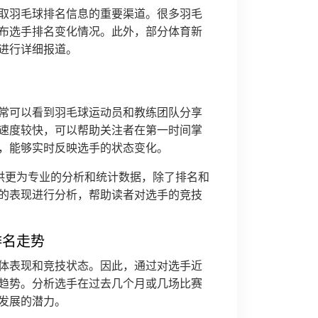
取羽毛球排名信息的重要渠道。很多羽毛
布选手排名变化情况。此外，部分体育新
进行详细报道。
）上，经常可以看到羽毛球运动员和教练团队分享
速度较快，可以帮助关注者在第一时间掌
，能够实时反映选手的状态变化。
Open等）提供更为专业的分析和统计数据，除了排名和
的表现进行分析，帮助读者对选手的竞技
排名走势
体表现和竞技状态。因此，通过对选手近
趋势。分析选手在过去几个月或几场比赛
发展的潜力。