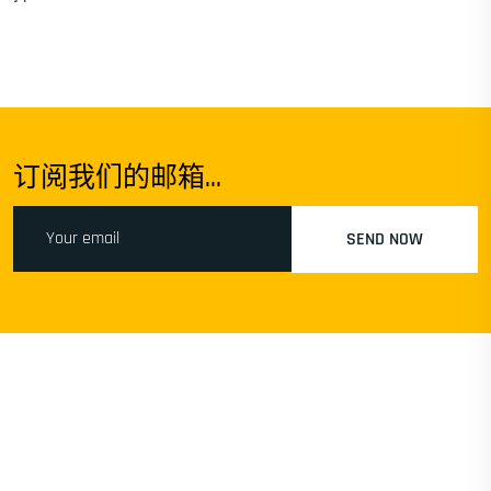
订阅我们的邮箱...
SEND NOW