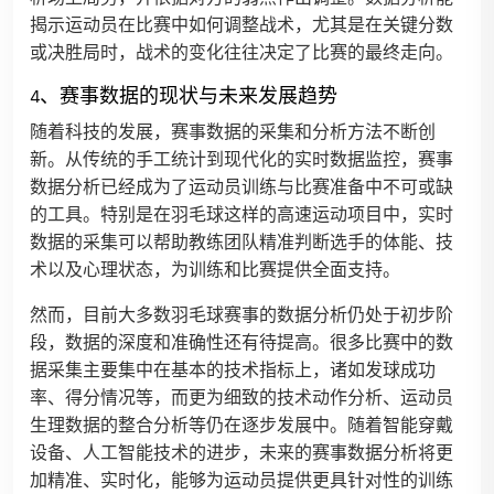
揭示运动员在比赛中如何调整战术，尤其是在关键分数
或决胜局时，战术的变化往往决定了比赛的最终走向。
4、赛事数据的现状与未来发展趋势
随着科技的发展，赛事数据的采集和分析方法不断创
新。从传统的手工统计到现代化的实时数据监控，赛事
数据分析已经成为了运动员训练与比赛准备中不可或缺
的工具。特别是在羽毛球这样的高速运动项目中，实时
数据的采集可以帮助教练团队精准判断选手的体能、技
术以及心理状态，为训练和比赛提供全面支持。
然而，目前大多数羽毛球赛事的数据分析仍处于初步阶
段，数据的深度和准确性还有待提高。很多比赛中的数
据采集主要集中在基本的技术指标上，诸如发球成功
率、得分情况等，而更为细致的技术动作分析、运动员
生理数据的整合分析等仍在逐步发展中。随着智能穿戴
设备、人工智能技术的进步，未来的赛事数据分析将更
加精准、实时化，能够为运动员提供更具针对性的训练