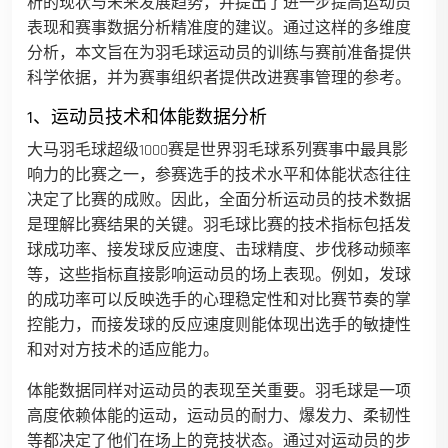
析的现状与未来发展趋势，并提出了进一步提高运动员
表现和赛事数据分析精准度的建议。通过这样的多维度
分析，本文旨在为羽毛球运动员的训练与赛前准备提供
科学依据，并为赛事组织者提供改进赛事管理的参考。
1、运动员技术和体能数据分析
大马羽毛球超级1000赛是世界羽毛球系列赛事中最具影
响力的比赛之一，参赛选手的技术水平和体能状态往往
决定了比赛的成败。因此，全面分析运动员的技术数据
是理解比赛结果的关键。羽毛球比赛的技术指标包括发
球成功率、接发球反应速度、击球精度、步伐移动频率
等，这些指标直接影响运动员的场上表现。例如，发球
的成功率可以反映选手的心理稳定性和对比赛节奏的掌
控能力，而接发球的反应速度则能体现出选手的敏捷性
和对对方技术的适应能力。
体能数据同样对运动员的表现至关重要。羽毛球是一项
高度依赖体能的运动，运动员的耐力、爆发力、柔韧性
等都决定了他们在场上的竞技状态。通过对运动员的步