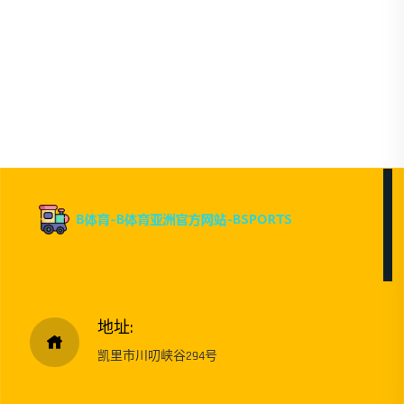
地址:
凯里市川叨峡谷294号