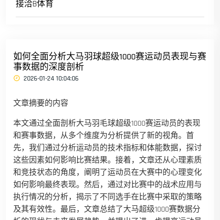
接洽B体育
如何全面分析大马羽球超级1000赛运动员表现与赛
事数据的深度剖析
2026-01-24 10:04:06
文章摘要的内容
本文通过全面剖析大马羽毛球超级1000赛运动员的表现
和赛事数据，从多个维度为分析提供了新的视角。首
先，我们通过分析运动员的技术指标和体能数据，探讨
这些因素如何影响比赛结果。接着，文章还从心理素质
和竞技状态的角度，阐明了运动员在大赛中的心理变化
如何影响最终表现。然后，通过对比赛中的战术应用与
执行情况的分析，揭示了不同选手在比赛中采取的策略
及其有效性。最后，文章总结了大马超级1000赛数据分