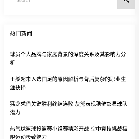
热门新闻
球员个人品牌与家庭背景的深度关系及其影响力分
析
王燊超未入选国足的原因解析与背后复杂的职业生
涯抉择
猛龙凭借关键胜利终结连败 灰熊表现稳健彰显球队
潜力
热气球篮球投篮赛小组赛精彩开战 空中竞技挑战极
限运动极致魅力