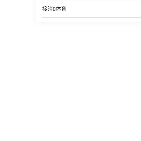
接洽B体育