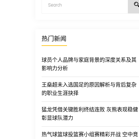
热门新闻
球员个人品牌与家庭背景的深度关系及其
影响力分析
王燊超未入选国足的原因解析与背后复杂
的职业生涯抉择
猛龙凭借关键胜利终结连败 灰熊表现稳健
彰显球队潜力
热气球篮球投篮赛小组赛精彩开战 空中竞