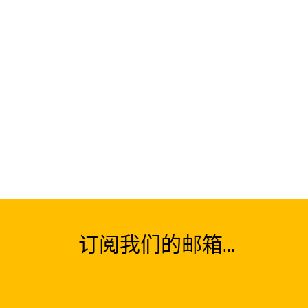
订阅我们的邮箱...