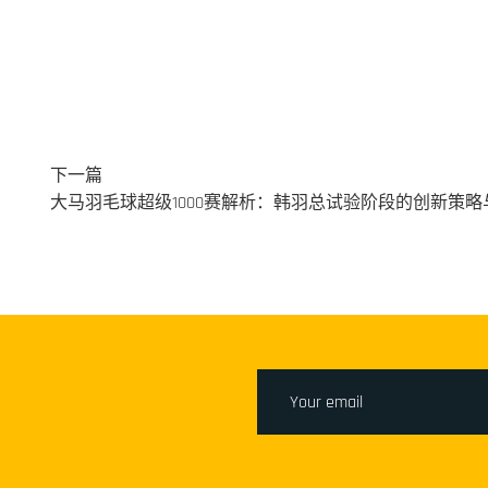
下一篇
大马羽毛球超级1000赛解析：韩羽总试验阶段的创新策