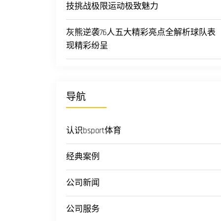
技挑战极限运动极致魅力
灰熊逆袭76人五大精彩亮点全解析球队表
现精彩纷呈
导航
认识bsport体育
经典案例
公司新闻
公司服务