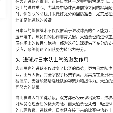
在大迫进球的瞬间，正是日本队一次典型的快速反击。
场上的进攻重心。尤其是中场球员与前锋之间的默契配
时，伊朗队的防线并未做好充分的回防准备，尤其是在
档正是他进球的关键。
日本队的整体战术不仅仅依赖于进攻球员的个人能力，
压环境下，球员们的协作非常关键。大迫勇也的进球正
员在场上的位置与跑动，都为这粒进球提供了充分的支
反应，最终将这个团队努力转化为得分。
3、进球对日本队士气的激励作用
大迫勇也的进球不仅改变了比赛的局势，更为日本队注
队，士气大振，完全掌控了比赛节奏。尤其是在亚洲杯
破僵局，无疑能够增强球队的凝聚力和战斗力。大迫的
同努力的结果。
当比赛进入到关键阶段，双方都已经表现出疲态，进攻
对球员心理素质的极大考验。而大迫勇也凭借一粒进球
的心理枷锁。进球后，日本队在接下来的比赛中信心十