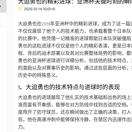
大迫勇也的精彩进球：亚洲杯关键时刻的瞬
2026-01-14 10:01:41
大迫勇也在2019年亚洲杯中的精彩进球，成为了这一
不仅仅展现了他个人的技术能力，也承载着整个日本队
的比赛中，他凭借一记精准的进球帮助日本队突破僵局
勇也的这粒进球不仅仅是他个人的精彩表演，更是日本
程、背后的战术部署以及其对比赛整体局势的影响，都
勇也的亚洲杯进球进行详细分析，包括他的技术特点、
的激励以及对赛事历史的影响。通过这些层面的分析，
历史中的特殊意义。
1、大迫勇也的技术特点与进球时的表现
大迫勇也的进球展现了他扎实的技术基础和出色的场上
准而富有节奏感，能够在对方防线中找到合适的空档。
度甩开了防守球员，还在瞬间做出了正确的决策，打入
低，他在高速冲刺中能够保持冷静，在禁区内迅速作出
力。