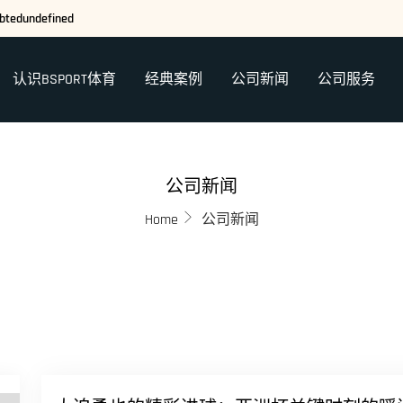
ebtedundefined
认识BSPORT体育
经典案例
公司新闻
公司服务
公司新闻
Home
公司新闻