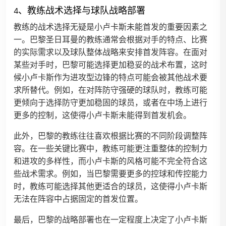
4、教练战术选择与球队战略部署
教练的战术选择无疑是小卢卡斯未能首发的重要因素之
一。巴黎圣日耳曼的教练通常会根据对手的特点、比赛
的实际需求以及球队整体战略来安排首发阵容。在面对
某些对手时，巴黎可能选择更加稳妥的战术布置，这时
候小卢卡斯作为进攻型边锋的特点可能会被其他战术要
求所替代。例如，在对阵防守强硬的球队时，教练可能
更倾向于选择防守更加稳固的球员，或者在中场上进行
更多的控制，这使得小卢卡斯未能得到首发机会。
此外，巴黎的教练往往喜欢根据比赛的不同阶段调整阵
容。在一些关键比赛中，教练可能更注重整体的控制力
和进攻的多样性，而小卢卡斯的风格可能不完全符合这
些战术需求。例如，当巴黎需要更多的控球和传控能力
时，教练可能选择其他更适合的球员，这使得小卢卡斯
无法在阵容中占据固定的首发位置。
最后，巴黎的战略部署也在一定程度上决定了小卢卡斯