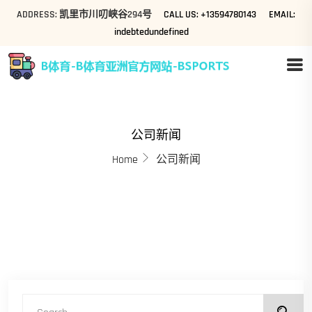
ADDRESS: 凯里市川叨峡谷294号
CALL US: +13594780143
EMAIL:
indebtedundefined
公司新闻
Home
公司新闻