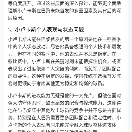
等角度展开。通过这些层面的深入探讨，能够更全面地
理解小卢卡斯在巴黎未能首发的多重因素及其背后的深
层原因。
1、小卢卡斯个人表现与状态问题
小卢卡斯未能在巴黎首发的第一个原因是他在一些赛季
中的个人状态波动。尽管他具备极强的个人技术和爆发
力，但在不同的赛季中，他的表现并不总是稳定。在一
些比赛中，小卢卡斯在关键时刻未能把握住机会，或者
表现出了过度依赖个人突破的倾向，而忽视了团队配合
的重要性。这种不稳定的发挥，使得教练在选择首发阵
容时更倾向于考虑其他更为稳定和均衡的球员。
小卢卡斯的进攻能力无疑是他的一大亮点，但他在面对
强大防守体系时，缺乏高效的配合与控球能力，这使得
他在与巴黎阵中其他攻击球员的竞争中并不总是占据优
势。特别是在大巴黎需要更多团队配合和稳定性时，小
卢卡斯的个人表现有时未能完全融入球队整体进攻体