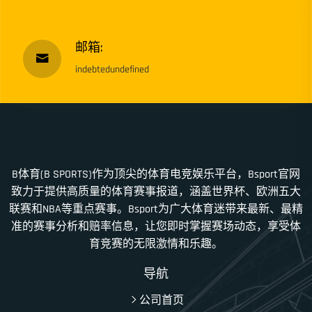
邮箱:
indebtedundefined
B体育(B SPORTS)作为顶尖的体育电竞娱乐平台，Bsport官网
致力于提供高质量的体育赛事报道，涵盖世界杯、欧洲五大
联赛和NBA等重点赛事。Bsport为广大体育迷带来最新、最精
准的赛事分析和赔率信息，让您即时掌握赛场动态，享受体
育竞赛的无限激情和乐趣。
导航
公司首页