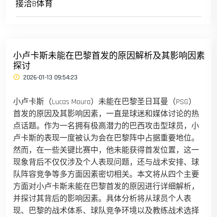
接洽B体育
小卢卡斯未能在巴黎首发的原因解析及其影响因素
探讨
2026-01-13 09:54:23
小卢卡斯（Lucas Moura）未能在巴黎圣日耳曼（PSG）
首发的原因及其影响因素，一直是球迷和媒体讨论的热
点话题。作为一名拥有极高潜力的巴西攻击型球员，小
卢卡斯的表现一度被认为会在巴黎阵中占据重要地位。
然而，在一些关键比赛中，他未能获得首发位置，这一
现象背后不仅仅涉及个人表现问题，还与战术安排、球
队阵容竞争等多方面因素密切相关。本文将从四个主要
方面对小卢卡斯未能在巴黎首发的原因进行详细解析，
并探讨其背后的影响因素。具体分析将从球员个人表
现、巴黎的战术体系、球队竞争环境以及教练战术选择