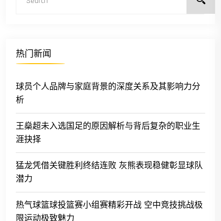
热门新闻
球员个人品牌与家庭背景的深度关系及其影响力分
析
王燊超未入选国足的原因解析与背后复杂的职业生
涯抉择
猛龙凭借关键胜利终结连败 灰熊表现稳健彰显球队
潜力
热气球篮球投篮赛小组赛精彩开战 空中竞技挑战极
限运动极致魅力