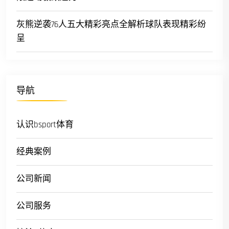
灰熊逆袭76人五大精彩亮点全解析球队表现精彩纷
呈
导航
认识bsport体育
经典案例
公司新闻
公司服务