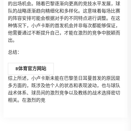
的出场机会。随着巴黎逐渐向更高的竞技水平发展，球
队的战略逐渐趋向精细化和多样化。这意味着每场比赛
的阵容安排可能会根据对手的不同特点进行调整。在这
种情况下，小卢卡斯的首发机会并非每次都能够保证，
他需要通过不断提升自己，才能在激烈的竞争中脱颖而
出。
总结：
B体育官方网站
综上所述，小卢卡斯未能在巴黎圣日耳曼首发的原因是
多方面的，既涉及他个人的状态和表现波动，也与球队
战术体系、球员间的激烈竞争以及教练的战术选择密切
相关。在激烈的竞