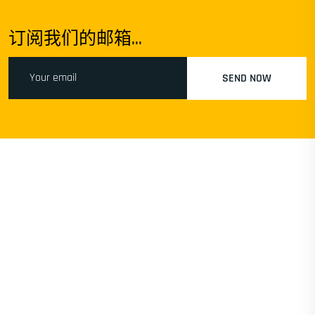
订阅我们的邮箱...
SEND NOW