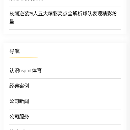
灰熊逆袭76人五大精彩亮点全解析球队表现精彩纷
呈
导航
认识bsport体育
经典案例
公司新闻
公司服务