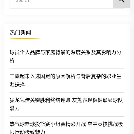
热门新闻
球员个人品牌与家庭背景的深度关系及其影响力分
析
王燊超未入选国足的原因解析与背后复杂的职业生
涯抉择
猛龙凭借关键胜利终结连败 灰熊表现稳健彰显球队
潜力
热气球篮球投篮赛小组赛精彩开战 空中竞技挑战极
限运动极致魅力