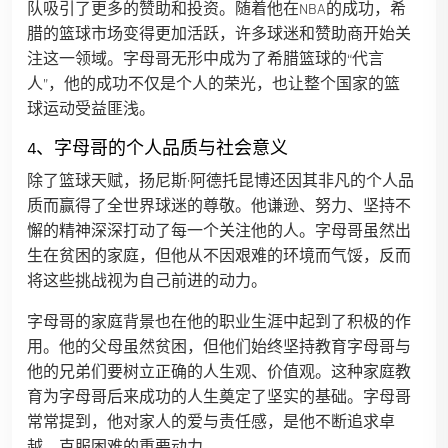
队吸引了更多的赞助和投资。随着他在NBA的成功，希
腊的篮球市场变得更加活跃，许多球迷和赞助商开始关
注这一领域。字母哥无形中成为了希腊篮球的“代言
人”，他的成功不仅是个人的荣光，也让整个国家的篮
球运动受益匪浅。
4、字母哥的个人品质与社会意义
除了篮球天赋，扬尼斯·阿德托昆博还因其非凡的个人品
质而赢得了全世界球迷的尊敬。他谦逊、努力、坚持不
懈的精神深深打动了每一个关注他的人。字母哥虽然出
生在贫困的家庭，但他从不因艰难的环境而气馁，反而
将这些挑战视为自己前进的动力。
字母哥的家庭背景也在他的职业生涯中起到了积极的作
用。他的父母虽然贫困，但他们始终坚持教育字母哥与
他的兄弟们要树立正确的人生观、价值观。这种家庭教
育为字母哥后来成功的人生奠定了坚实的基础。字母哥
常常提到，他对家人的爱与责任感，是他不断追求卓
越、克服困难的重要动力。