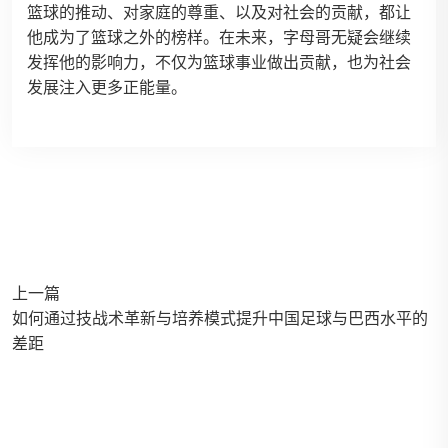
篮球的推动、对家庭的尊重、以及对社会的贡献，都让
他成为了篮球之外的榜样。在未来，字母哥无疑会继续
发挥他的影响力，不仅为篮球事业做出贡献，也为社会
发展注入更多正能量。
上一篇
如何通过技战术革新与培养模式提升中国足球与巴西水平的
差距