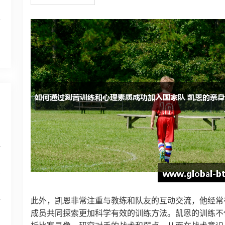
此外，凯恩非常注重与教练和队友的互动交流，他经常
成员共同探索更加科学有效的训练方法。凯恩的训练不