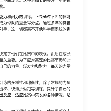
上不断成长。这种对细节的关注与不懈追
物。
能力和耐力的训练。正是通过不断的体能
成为球队的重要得分点。通过多年的刻苦
射手，这一切都离不开他科学而系统的训
决定了他们在比赛中的表现。凯恩在成长
至关重要。为了应对高速的比赛节奏和对
自己的力量、爆发力和耐力。每天的力量
训练的多样性和均衡性。除了常规的力量
捷梯、快速折返跑等训练，提升了自己的
出反应，适应比赛中突发的各种情况，增