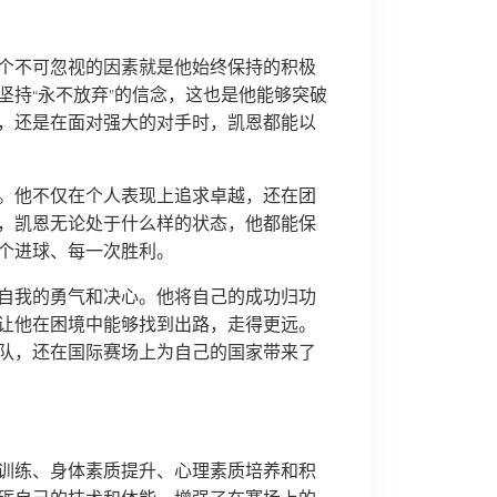
个不可忽视的因素就是他始终保持的积极
坚持“永不放弃”的信念，这也是他能够突破
，还是在面对强大的对手时，凯恩都能以
。他不仅在个人表现上追求卓越，还在团
，凯恩无论处于什么样的状态，他都能保
个进球、每一次胜利。
自我的勇气和决心。他将自己的成功归功
让他在困境中能够找到出路，走得更远。
队，还在国际赛场上为自己的国家带来了
训练、身体素质提升、心理素质培养和积