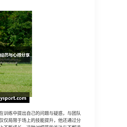
在训练中提出自己的问题与疑惑，与团队
仅仅局限于场上的技能提升，他还通过分