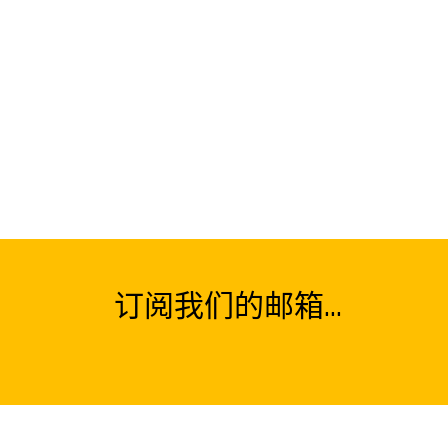
订阅我们的邮箱...