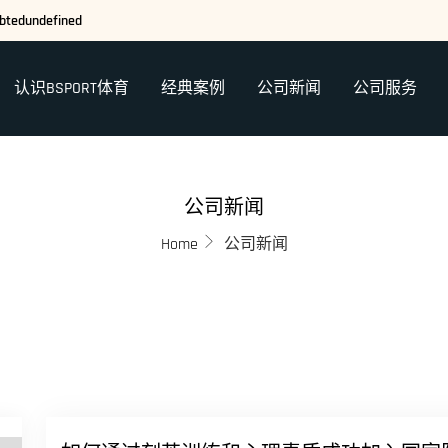
ebtedundefined
认识BSPORT体育
经典案例
公司新闻
公司服务
公司新闻
Home
公司新闻