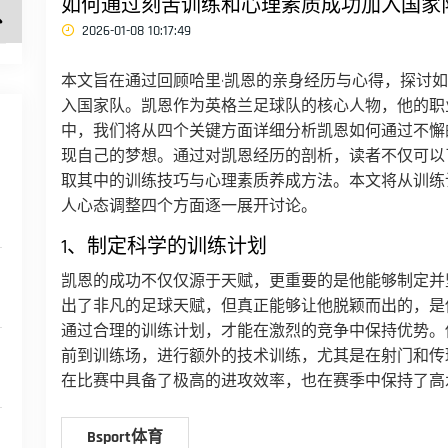
如何通过刻苦训练和心理素质成功加入国家
2026-01-08 10:17:49
本文旨在通过回顾哈里·凯恩的亲身经历与心得，探讨
入国家队。凯恩作为英格兰足球队的核心人物，他的职
中，我们将从四个关键方面详细分析凯恩如何通过不懈
现自己的梦想。通过对凯恩经历的剖析，读者不仅可以
取其中的训练技巧与心理素质养成方法。本文将从训练
人心态调整四个方面逐一展开讨论。
1、制定科学的训练计划
凯恩的成功不仅仅源于天赋，更重要的是他能够制定并
出了非凡的足球天赋，但真正能够让他脱颖而出的，是
通过合理的训练计划，才能在激烈的竞争中保持优势。
前到训练场，进行额外的技术训练，尤其是在射门和传
在比赛中具备了极高的进攻效率，也在赛季中保持了高
Bsport体育