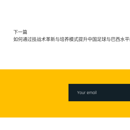
下一篇
如何通过技战术革新与培养模式提升中国足球与巴西水平