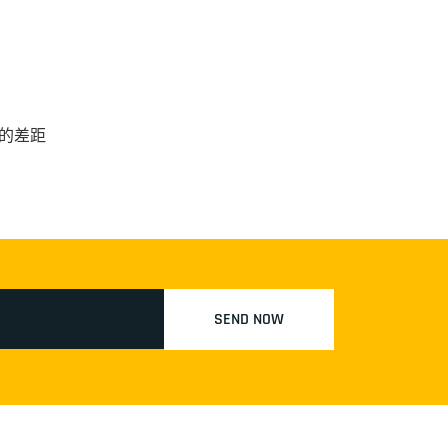
的差距
SEND NOW