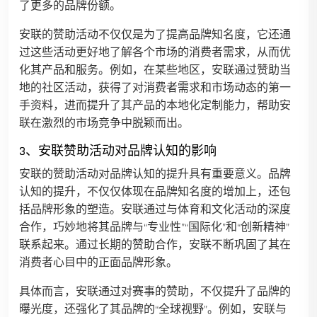
了更多的品牌份额。
安联的赞助活动不仅仅是为了提高品牌知名度，它还通
过这些活动更好地了解各个市场的消费者需求，从而优
化其产品和服务。例如，在某些地区，安联通过赞助当
地的社区活动，获得了对消费者需求和市场动态的第一
手资料，进而提升了其产品的本地化定制能力，帮助安
联在激烈的市场竞争中脱颖而出。
3、安联赞助活动对品牌认知的影响
安联的赞助活动对品牌认知的提升具有重要意义。品牌
认知的提升，不仅仅体现在品牌知名度的增加上，还包
括品牌形象的塑造。安联通过与体育和文化活动的深度
合作，巧妙地将其品牌与“专业性”“国际化”和“创新精神”
联系起来。通过长期的赞助合作，安联不断巩固了其在
消费者心目中的正面品牌形象。
具体而言，安联通过对赛事的赞助，不仅提升了品牌的
曝光度，还强化了其品牌的“全球视野”。例如，安联与