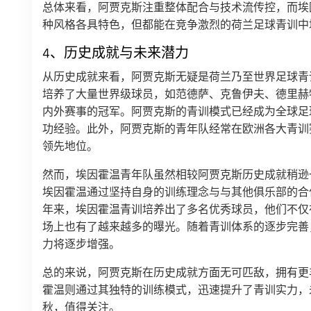
总体来看，阿贾克斯注重整体配合与技术流传控，而埃
种风格各具特色，但都能在竞争激烈的荷兰足球青训中
4、历史成就与未来潜力
从历史成就来看，阿贾克斯无疑是荷兰乃至世界足球青
培养了大量世界级球员，如范德萨、克鲁伊夫、德里赫
内外赛事的冠军。阿贾克斯的青训模式已经成为全球足
功经验。此外，阿贾克斯的青年队经常在欧洲各大青训
领先地位。
然而，埃因霍温青年队虽然相较阿贾克斯历史成就稍逊
埃因霍温通过坚持自身的训练理念与与其他俱乐部的合
年来，埃因霍温青训培养出了多名优秀球员，他们不仅
场上也有了越来越多的曝光。随着青训体系的逐步完善
力将逐步增强。
总的来说，阿贾克斯在历史成就方面无可匹敌，拥有更
霍温则通过其独特的训练模式，迅速提升了青训实力，
秋，值得关注。