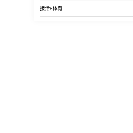
接洽B体育