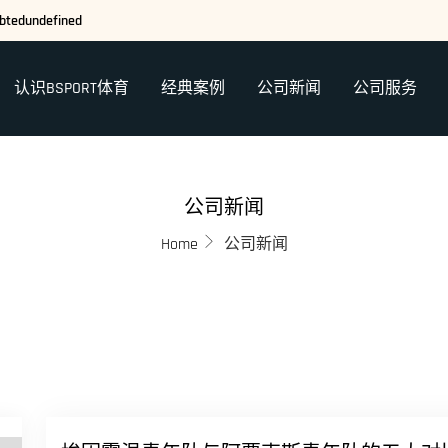
ebtedundefined
认识BSPORT体育
经典案例
公司新闻
公司服务
公司新闻
Home
公司新闻