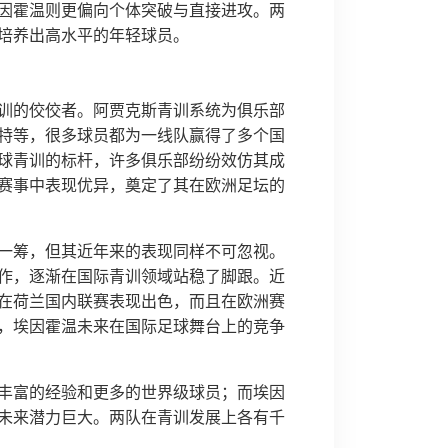
因霍温则更偏向个体突破与直接进攻。两
培养出高水平的年轻球员。
训的佼佼者。阿贾克斯青训系统为俱乐部
特等，很多球员都为一线队赢得了多个国
球青训的标杆，许多俱乐部纷纷效仿其成
赛事中表现优异，奠定了其在欧洲足坛的
一筹，但其近年来的表现同样不可忽视。
作，逐渐在国际青训领域站稳了脚跟。近
在荷兰国内联赛表现出色，而且在欧洲赛
，埃因霍温未来在国际足球舞台上的竞争
丰富的经验和更多的世界级球员；而埃因
未来潜力巨大。两队在青训发展上各有千