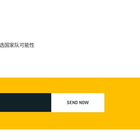
选国家队可能性
SEND NOW