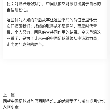
便面对世界最强对手，中国队依然能够打出属于自己的
自信与韧性。
这些鲜为人知的幕后故事让这些平局的价值更显珍贵，
它们提醒我们：成绩的取得从不是偶然，而是时代背
景、个人努力、团队磨合共同作用的结果。今天重温这
些瞬间，是为了让未来的中国足球继续从中汲取力量，
走向更加成熟的舞台。
上一篇
回望中国足球对阵巴西那些难忘的荣耀瞬间与激情岁月记忆
永恒史章