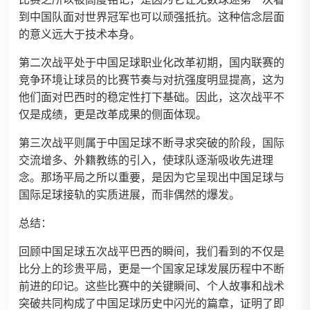
比赛之所以被高度铭记，是因为它让无数球迷第一次看
到中国队面对世界冠军也可以顽强抵抗。这种信念层面
的意义远大于技术本身。
第二次战平处于中国足球职业化改革初期，国内联赛的
竞争环境让球员的比赛节奏与对抗强度明显提高，这为
他们面对巴西时的稳定性打下基础。因此，这次战平不
仅是成绩，更是改革成果的侧面体现。
第三次战平则属于中国足球不断寻求突破的阶段，国际
交流增多、外籍教练的引入，使球队逐渐吸收先进理
念。那场平局之所以重要，是因为它呈现出中国足球与
国际足球接轨的实质进展，而非偶然的爆发。
总结：
回顾中国足球五次战平巴西的瞬间，我们看到的不仅是
比分上的珍贵平局，更是一个国家足球发展历程中不断
前进的印记。这些比赛中的关键瞬间、个人故事和战术
突破共同构成了中国足球历史中闪光的篇章，证明了即