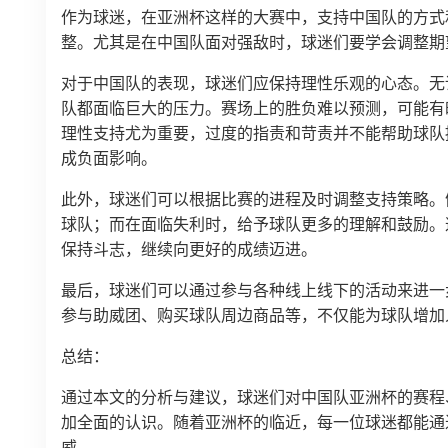
作为球迷，在亚洲杯这样的大赛中，支持中国队的方式
整。尤其是在中国队面对强敌时，球迷们要学会调整期
对于中国队的表现，球迷们应保持理性乐观的心态。无
队都面临巨大的压力。赛场上的胜负难以预测，可能有
理性支持尤为重要，过度的指责和苛责并不能帮助球队
成负面影响。
此外，球迷们可以根据比赛的进程及时调整支持策略。
球队；而在面临失利时，给予球队更多的理解和鼓励。
保持斗志，继续向更好的成绩迈进。
最后，球迷们可以通过参与各种线上线下的活动来进一
参与助威团、购买球队周边商品等，不仅能为球队增加
总结：
通过本文的分析与建议，球迷们对中国队亚洲杯的赛程
加全面的认识。随着亚洲杯的临近，每一位球迷都能通