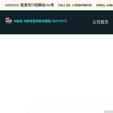
ADDRESS: 凯里市川叨峡谷294号
CALL US: +13594780143
EMAIL: ind
公司首页