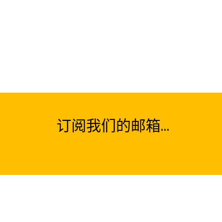
订阅我们的邮箱...