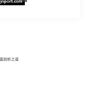
面剖析之道