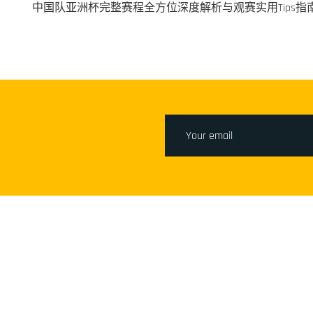
中国队亚洲杯完整赛程全方位深度解析与观赛实用Tips指