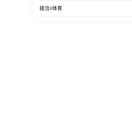
接洽B体育