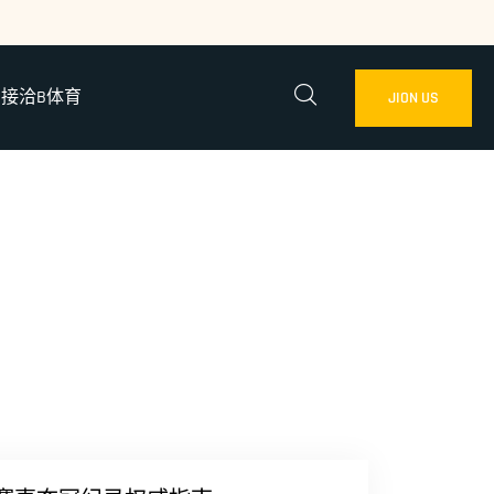
接洽B体育
JION US