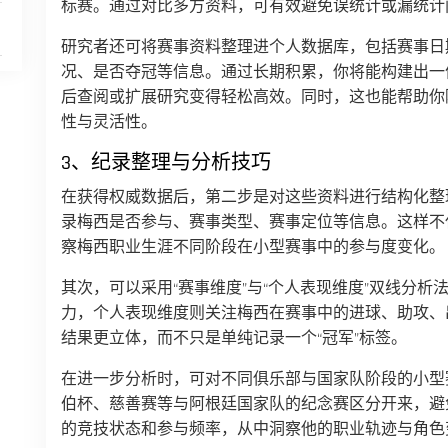
标赛。通过对比多方资料，可有效避免误统计或漏统计
研究者还可将赛事资料整理进个人数据库，包括赛事日
况、是否夺冠等信息。通过长期积累，你将能构建出一
后查阅或扩展研究变得轻松高效。同时，这也能帮助你
性与灵活性。
3、纪录整理与分析技巧
在获得权威数据后，第二步是对这些资料进行结构化整
录梅西是否参与、赛事类型、赛事定位等信息。这样不
察梅西职业生涯不同阶段在小型赛事中的参与度变化。
其次，可以采用“赛事维度”与“个人表现维度”双线分
力，个人表现维度则关注梅西在赛事中的进球、助攻、
结果更立体，而不只是单纯记录一个“冠军”标签。
在进一步分析时，可对不同俱乐部与国家队阶段的小型
伯杯、慈善赛等与阿根廷国家队的纪念赛区分开来，避
的竞技状态和参与频率，从中洞察他的职业轨迹与角色