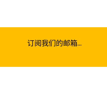
订阅我们的邮箱...