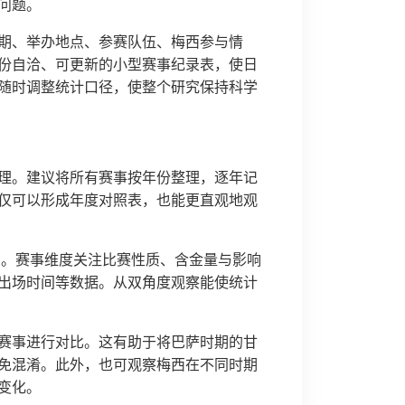
问题。
期、举办地点、参赛队伍、梅西参与情
份自洽、可更新的小型赛事纪录表，使日
随时调整统计口径，使整个研究保持科学
理。建议将所有赛事按年份整理，逐年记
仅可以形成年度对照表，也能更直观地观
析法。赛事维度关注比赛性质、含金量与影响
出场时间等数据。从双角度观察能使统计
赛事进行对比。这有助于将巴萨时期的甘
免混淆。此外，也可观察梅西在不同时期
变化。