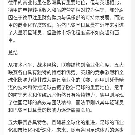
德甲的商业化虽在欧洲具有重要地位，但与英超相比，
德甲的电视转播收入和品牌营销相对较为保守，部分原
因在于德甲注重财务健康与俱乐部的可持续发展。而法
甲的商业化程度较低，虽然巴黎圣日耳曼在近年来引进
了大量明星球员，但整体市场化程度远不如英超和西
甲。
总结：
从技术水平、战术风格、联赛结构到商业化程度，五大
联赛各自具有独特的特点和优势。英超的竞争激烈和全
球化影响力使其成为最具商业化的联赛，西甲则凭借精
湛的技术和传控足球占据了欧洲足球的重要地位。意甲
的防守艺术和传统战术仍然具有独特魅力，德甲则展现
了德国足球的高效与团队精神，而法甲则以其年轻球员
和巴黎圣日耳曼的影响力逐渐崭露头角。
五大联赛各具特色，且随着全球化的推进，足球的商业
化和市场化不断深化。未来，随着各国足球体系的逐步