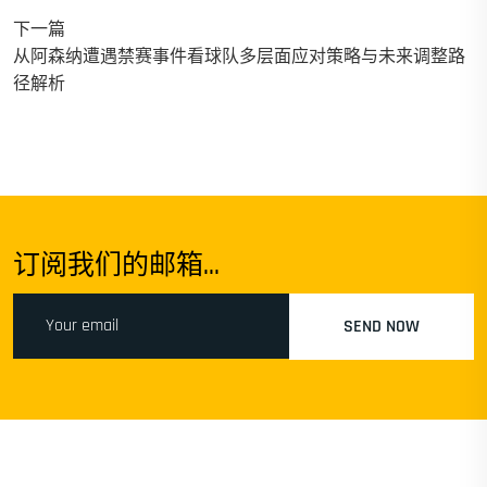
下一篇
从阿森纳遭遇禁赛事件看球队多层面应对策略与未来调整路
径解析
订阅我们的邮箱...
SEND NOW