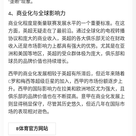
“垄断”现象。
4、商业化与全球影响力
商业化程度是衡量联赛发展水平的一个重要标准。在这
方面，英超无疑走在了最前沿。通过全球化的电视转播
协议和庞大的商业收入，英超的各大俱乐部无论在财政
收入还是市场影响力上都具有强大的优势。尤其是在亚
洲和美国等地区，英超的受众群体极为庞大，俱乐部和
球员的品牌价值也持续增长。
西甲的商业化发展相较于英超有所滞后，但近年来随着
C罗和梅西等超级巨星的加入，西甲的市场份额逐步上
升。西甲的国际影响力在拉美和欧洲地区尤为强大，且
俱乐部的品牌价值也在不断提高。意甲在商业化发展上
则显得稍显保守，尽管其历史悠久，但近几年在国际市
场的表现相对逊色。
B体育官方网站