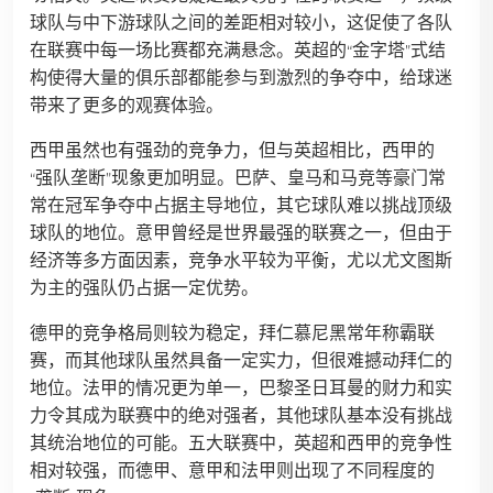
球队与中下游球队之间的差距相对较小，这促使了各队
在联赛中每一场比赛都充满悬念。英超的“金字塔”式结
构使得大量的俱乐部都能参与到激烈的争夺中，给球迷
带来了更多的观赛体验。
西甲虽然也有强劲的竞争力，但与英超相比，西甲的
“强队垄断”现象更加明显。巴萨、皇马和马竞等豪门常
常在冠军争夺中占据主导地位，其它球队难以挑战顶级
球队的地位。意甲曾经是世界最强的联赛之一，但由于
经济等多方面因素，竞争水平较为平衡，尤以尤文图斯
为主的强队仍占据一定优势。
德甲的竞争格局则较为稳定，拜仁慕尼黑常年称霸联
赛，而其他球队虽然具备一定实力，但很难撼动拜仁的
地位。法甲的情况更为单一，巴黎圣日耳曼的财力和实
力令其成为联赛中的绝对强者，其他球队基本没有挑战
其统治地位的可能。五大联赛中，英超和西甲的竞争性
相对较强，而德甲、意甲和法甲则出现了不同程度的