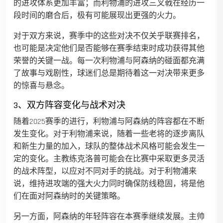
的进攻体系更加丰富；而利物浦的进攻三叉戟在经历一
段时间的磨合后，极有可能展现出更强的火力。
对于双方来说，赛季中的这些对决不仅关乎联赛排名，
也可能是决定他们是否能够在赛季结束时成功获得其他
荣誉的关键一战。每一次利物浦与阿森纳的碰面都充满
了故事与戏剧性，球迷们总是期待着这一对决带来更多
的惊喜与悬念。
3、双方阵容变化与战术对决
随着2025赛季的进行，利物浦与阿森纳的阵容都在不断
发生变化。对于利物浦来说，随着一些老将的逐步离队
和新生力量的加入，球队的整体战术风格可能会发生一
定的变化。主教练克洛普可能会在比赛中采取更多灵活
的战术阵型，以应对不同对手的挑战。对于利物浦来
说，维持进攻端的强大火力同时确保防线稳固，将是他
们在面对阿森纳时的关键策略。
另一方面，阿森纳的年轻阵容在本赛季继续发展。主帅