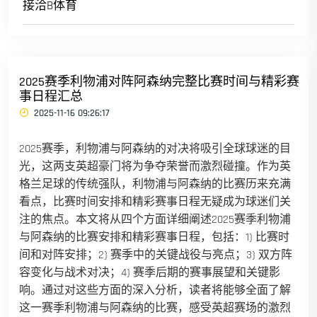
接洽B体育
2025赛季利物浦对阵阿森纳完整比赛时间与精彩赛
事日程汇总
2025-11-16 09:26:17
2025赛季，利物浦与阿森纳的对决将吸引全球球迷的目
光，这两支英超豪门将为争夺荣誉而激烈碰撞。作为英
格兰足球的传统强队，利物浦与阿森纳的比赛历来充满
看点，比赛时间安排和精彩赛事日程无疑成为球迷们关
注的焦点。本文将从四个方面详细阐述2025赛季利物浦
与阿森纳的比赛安排和精彩赛事日程，包括：1) 比赛时
间和对阵安排；2) 赛季中的关键战役与亮点；3) 双方阵
容变化与战术对决；4) 赛季后期的赛事展望和关键影
响。通过对这些方面的深入分析，读者将能够全面了解
这一赛季利物浦与阿森纳的比赛，感受英超赛场的激烈