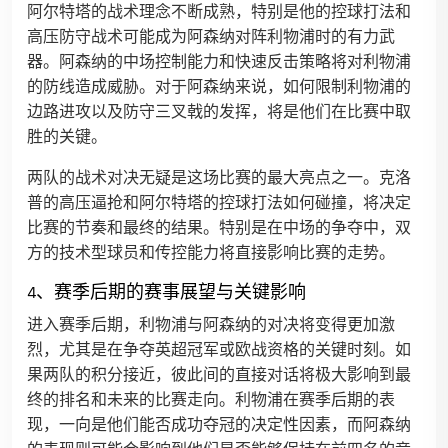
阿尔特塔的战术理念不断成熟，特别是他的控球打法和
高压防守战术可能成为阿森纳对阵利物浦时的有力武
器。阿森纳的中场控制能力和快速反击策略将对利物浦
的防线造成威胁。对于阿森纳来说，如何限制利物浦的
边路进攻以及防守三叉戟的发挥，将是他们在比赛中取
胜的关键。
两队的战术对决无疑是这场比赛的最大亮点之一。克洛
普的高压逼抢和阿尔特塔的控球打法如何碰撞，将决定
比赛的节奏和最终的结果。特别是在中场的争夺中，双
方的技术型球员和传控能力将直接影响比赛的走势。
4、赛季后期的赛事展望与关键影响
进入赛季后期，利物浦与阿森纳的对决将变得更加激
烈，尤其是在争夺英超冠军或欧战资格的关键时刻。如
果两队的积分接近，彼此间的直接对话将极大影响到最
终的排名和未来的比赛走向。利物浦在赛季后期的表
现，一向是他们能否成功夺冠的决定性因素，而阿森纳