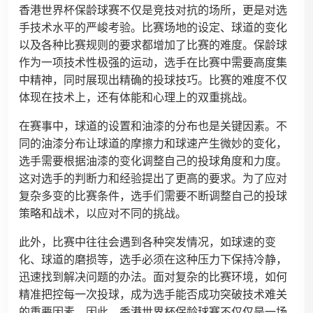
香港世界杯保龄球赛不仅是竞技对抗的场所，更是对选
手技术水平的严峻考验。比赛场地的设定、球道的变化
以及各种比赛规则的要求都增加了比赛的难度。保龄球
作为一项技术性极强的运动，选手在比赛中需要高度集
中精神，同时展现出精确的投球技巧。比赛的难度不仅
体现在技术上，还有体能和心理上的双重挑战。
在赛事中，球道的设置和油漆的分布也是关键因素。不
同的油漆分布让球道的摩擦力和球速产生微妙的变化，
选手需要根据油漆的变化调整自己的投球角度和力度。
这对选手的判断力和经验提出了更高的要求。为了应对
复杂多变的比赛条件，选手们需要不断调整自己的投球
策略和战术，以应对不同的挑战。
此外，比赛中往往会遇到各种突发情况，如球速的变
化、球道的磨损等，选手必须在这种压力下保持冷静，
迅速找到解决问题的办法。面对复杂的比赛环境，如何
精准把控每一次投球，成为选手能否成功突破技术难关
的重要因素。因此，香港世界杯保龄球赛不仅仅是一场