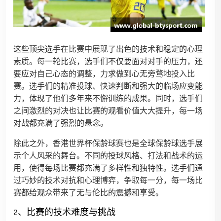
这些顶尖选手在比赛中展现了出色的技术和稳定的心理
素质。每一轮比赛，选手们不仅要面对对手的压力，还
要应对自己心态的调整，力求做到心无旁骛地投入比
赛。选手们的精准投球、快速判断和强大的临场应变能
力，体现了他们多年来不懈训练的成果。同时，选手们
之间激烈的对决也让比赛的观看价值大大提升，每一场
对战都充满了强烈的悬念。
除此之外，香港世界杯保龄球赛也是全球保龄球选手展
示个人风采的舞台。不同的投球风格、打法和战术的运
用，使得每场比赛都充满了多样性和独特性。选手们通
过巧妙的技术对抗和心理博弈，争取每一分，每一场比
赛都给观众带来了无与伦比的震撼和享受。
2、比赛的技术难度与挑战