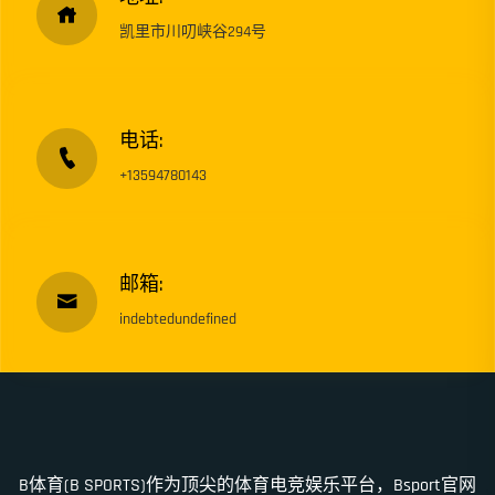
凯里市川叨峡谷294号
电话:
+13594780143
邮箱:
indebtedundefined
B体育(B SPORTS)作为顶尖的体育电竞娱乐平台，Bsport官网