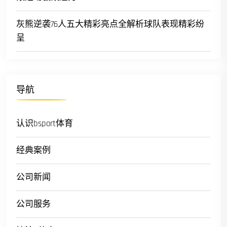
灰熊逆袭76人五大精彩亮点全解析球队表现精彩纷
呈
导航
认识bsport体育
经典案例
公司新闻
公司服务