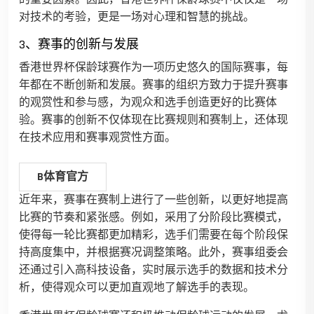
对技术的考验，更是一场对心理和智慧的挑战。
3、赛事的创新与发展
香港世界杯保龄球赛作为一项历史悠久的国际赛事，每
年都在不断创新和发展。赛事的组织方致力于提升赛事
的观赏性和参与感，为观众和选手创造更好的比赛体
验。赛事的创新不仅体现在比赛规则和赛制上，还体现
在技术应用和赛事观赏性方面。
B体育官方
近年来，赛事在赛制上进行了一些创新，以更好地提高
比赛的节奏和紧张感。例如，采用了分阶段比赛模式，
使得每一轮比赛都更加精彩，选手们需要在每个阶段保
持高度集中，并根据赛况调整策略。此外，赛事组委会
还通过引入高科技设备，实时展示选手的数据和技术分
析，使得观众可以更加直观地了解选手的表现。