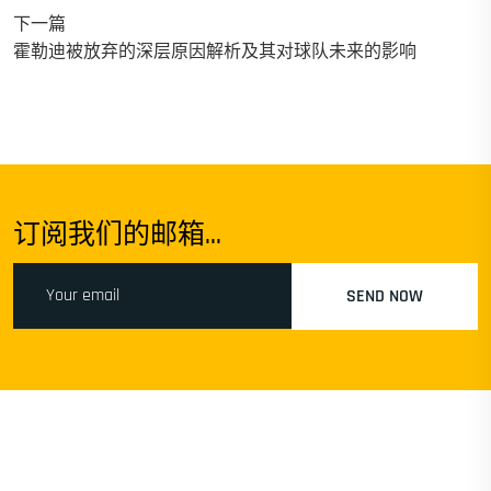
下一篇
霍勒迪被放弃的深层原因解析及其对球队未来的影响
订阅我们的邮箱...
SEND NOW