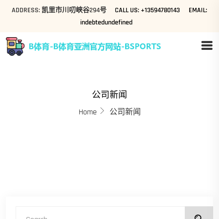
ADDRESS: 凯里市川叨峡谷294号
CALL US: +13594780143
EMAIL:
indebtedundefined
公司新闻
Home
公司新闻