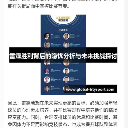
能在关键局面中掌控比赛节奏。
因此，雷霆若想在未来实现更高的目标，必须加强年轻
球员的心理素质培养，并在比赛过程中培养他们的临场
应变能力。同时，合理安排球员的休息和比赛时间，避
免因体力不足而影响竞技状态，也成为提升球队整体表