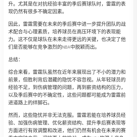
升。尤其是在对抗经验丰富的季后赛球队时，雷霆的表
现仍然有很多不确定因素。
因此，雷霆需要在未来的季后赛中进一步提升团队的战
术配合与心理素质，培养球员在高压环境下的表现能
力。这不仅是球队在未来走得更远的关键，也决定了他
们是否能够在竞争激烈的NBA中脱颖而出。
总结：
综合来看，雷霆队虽然在近年来展现出了不小的潜力和
前景，但胜利背后潜藏的隐忧不容忽视。从年轻球员的
经验不足，到伤病管理的问题，再到薪资结构的压力，
以及季后赛中的不确定性，这些问题都可能成为雷霆前
进道路上的绊脚石。
然而，这些隐忧并非无法克服。雷霆若能在培养球员经
验、加强伤病管理、优化薪资结构、提升季后赛表现等
方面进行有效调整和改进，他们仍然有机会在未来的赛