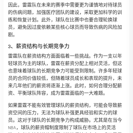
因此，雷霆队在未来的赛季中需要更为谨慎地对待球员
的伤病问题，加强医疗团队的建设，采取更加科学的训
练和恢复计划。此外，球队在比赛中也要合理轮换球
员，避免因过度依赖某些核心球员而导致伤病的风险加
剧。
3、薪资结构与长期竞争力
雷霆队在薪资结构方面面临着一些挑战。作为一支以年
轻球员为主的球队，雷霆在薪资分配上相对灵活，但这
也意味着球队的长期竞争力可能受到限制。许多年轻球
员的合同价值较低，但随着球员成长和表现的提升，未
来几年他们的薪资将逐渐上涨。此时，如何合理分配薪
资、平衡球队阵容，成为雷霆面临的一大难题。
如果雷霆不能有效管理球队的薪资结构，可能会导致薪
资空间的压力，无法为球队补强更具经验和实力的球
员。这对于球队的长期竞争力构成威胁。尤其是在当今
NBA，球队的薪资帽制度限制了球队在市场上的灵活