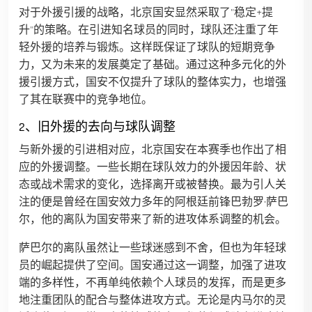
对于外援引援的战略，北京国安显然采取了"稳定+提
升"的策略。在引进知名球员的同时，球队还注重了年
轻外援的培养与锻炼。这样既保证了球队的短期竞争
力，又为未来的发展奠定了基础。通过这种多元化的外
援引援方式，国安不仅提升了球队的整体实力，也增强
了其在联赛中的竞争地位。
2、旧外援的去向与球队调整
与新外援的引进相对应，北京国安在本赛季也作出了相
应的外援调整。一些长期在球队效力的外援因年龄、状
态或战术需求的变化，选择离开或被替换。最为引人关
注的便是曾经在国安效力多年的阿根廷前锋巴勃罗·萨巴
尔，他的离队为国安带来了新的进攻体系调整的机会。
萨巴尔的离队虽然让一些球迷感到不舍，但也为年轻球
员的崛起提供了空间。国安通过这一调整，加强了进攻
端的多样性，不再单纯依赖个人球员的发挥，而是更多
地注重团队的配合与整体进攻方式。无论是内马尔的灵