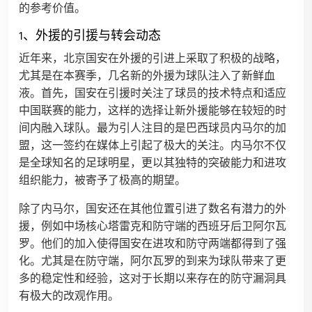
的参考价值。
1、外援的引援与转会动态
近年来，北京国安在外援的引进上采取了积极的战略，
尤其是在本赛季，几名新的外援为球队注入了新鲜血
液。首先，国安在引援时关注了球员的技术特点和适应
中国联赛的能力，这样的选择让新外援能够在较短的时
间内融入球队。最为引人注目的是巴西球员内马尔的加
盟，这一签约在媒体上引起了极大的关注。内马尔不仅
是全球知名的足球明星，更以其独特的突破能力和进攻
组织能力，被寄予了极高的期望。
除了内马尔，国安还在其他位置引进了数名有潜力的外
援，例如中场核心塔雷克和防守端的西班牙后卫阿尔瓦
罗。他们的加入使得国安在进攻和防守两端都得到了强
化。尤其是在防守端，阿尔瓦罗的到来为球队带来了更
多的稳定性和经验，这对于长期以来存在的防守漏洞具
有极大的改观作用。