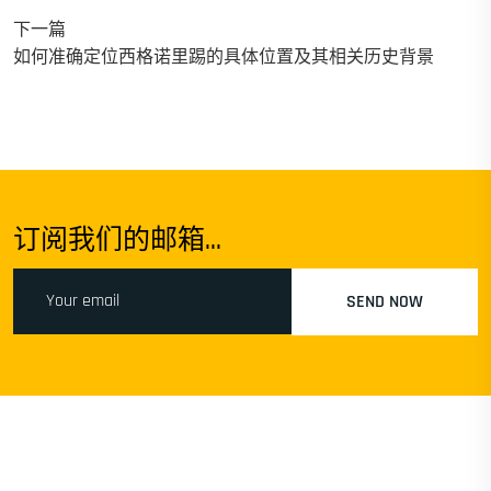
下一篇
如何准确定位西格诺里踢的具体位置及其相关历史背景
订阅我们的邮箱...
SEND NOW