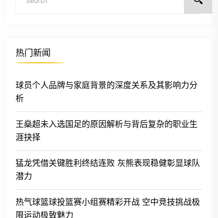
热门新闻
球员个人品牌与家庭背景的深度关系及其影响力分
析
王燊超未入选国足的原因解析与背后复杂的职业生
涯抉择
猛龙凭借关键胜利终结连败 灰熊表现稳健彰显球队
潜力
热气球篮球投篮赛小组赛精彩开战 空中竞技挑战极
限运动极致魅力