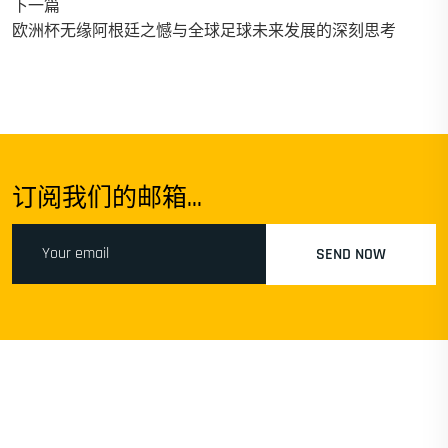
下一篇
欧洲杯无缘阿根廷之憾与全球足球未来发展的深刻思考
订阅我们的邮箱...
SEND NOW