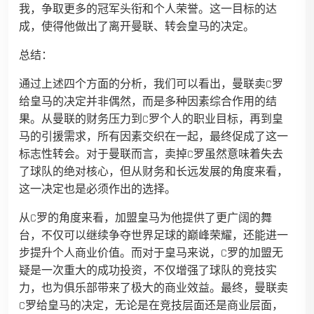
我，争取更多的冠军头衔和个人荣誉。这一目标的达
成，使得他做出了离开曼联、转会皇马的决定。
总结：
通过上述四个方面的分析，我们可以看出，曼联卖C罗
给皇马的决定并非偶然，而是多种因素综合作用的结
果。从曼联的财务压力到C罗个人的职业目标，再到皇
马的引援需求，所有因素交织在一起，最终促成了这一
标志性转会。对于曼联而言，卖掉C罗虽然意味着失去
了球队的绝对核心，但从财务和长远发展的角度来看，
这一决定也是必须作出的选择。
从C罗的角度来看，加盟皇马为他提供了更广阔的舞
台，不仅可以继续争夺世界足球的巅峰荣耀，还能进一
步提升个人商业价值。而对于皇马来说，C罗的加盟无
疑是一次重大的成功投资，不仅增强了球队的竞技实
力，也为俱乐部带来了极大的商业效益。最终，曼联卖
C罗给皇马的决定，无论是在竞技层面还是商业层面，