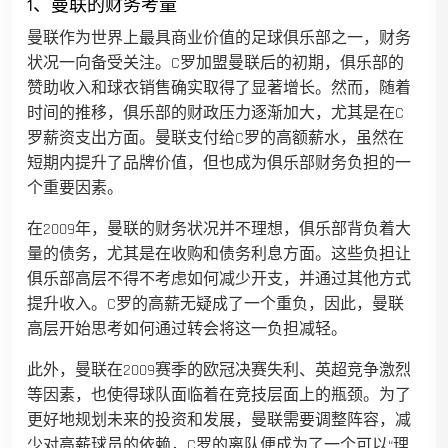
1、曼联的财务考量
曼联作为世界上最具商业价值的足球俱乐部之一，财务
状况一向备受关注。C罗加盟曼联后的初期，俱乐部的
赞助收入和球衣销售确实取得了显著增长。然而，随着
时间的推移，俱乐部的财政压力逐渐加大，尤其是在C
罗薪资支出方面。曼联支付给C罗的高额薪水，虽然在
短期内提升了品牌价值，但也成为俱乐部财务负担的一
个重要因素。
在2009年，曼联的财务状况并不理想，俱乐部背负着大
量的债务，尤其是在收购和债务利息方面。这些负担让
俱乐部高层不得不考虑如何减少开支，并通过其他方式
提升收入。C罗的高薪无疑成了一个重负，因此，曼联
高层开始思考如何通过转会将这一负担减轻。
此外，曼联在2009赛季的欧冠决赛失利、英超竞争激烈
等因素，也使得球队面临着在竞技层面上的瓶颈。为了
更好地规划未来的投资和发展，曼联需要调整阵容，减
少对高薪球员的依赖，C罗的离队便成为了一个可以“理