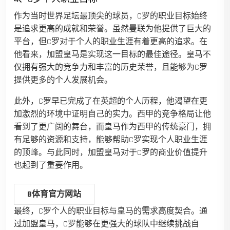
作为当时世界足坛最顶尖的球员，C罗的职业目标始终
是追求更高的成就和荣誉。虽然曼联为他提供了巨大的
平台，但C罗对于个人的职业生涯有着更高的追求。在
他看来，加盟皇马是实现这一目标的最佳途径。皇马不
仅拥有强大的竞争力和丰富的历史荣誉，且能够为C罗
提供更多的个人发展机会。
此外，C罗早已完成了在英超的个人历程，他渴望在更
加激烈的环境中证明自己的实力。西甲的竞争格局让他
看到了更广阔的舞台，而皇马作为西甲的传统豪门，拥
有足够的资源和支持，能够帮助C罗实现个人职业生涯
的顶峰。与此同时，加盟皇马对于C罗的商业价值提升
也起到了重要作用。
B体育官方网站
最终，C罗个人的职业目标与皇马的需求高度契合。通
过加盟皇马，C罗能够在更强大的球队中继续挑战自