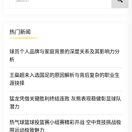
热门新闻
球员个人品牌与家庭背景的深度关系及其影响力分
析
王燊超未入选国足的原因解析与背后复杂的职业生
涯抉择
猛龙凭借关键胜利终结连败 灰熊表现稳健彰显球队
潜力
热气球篮球投篮赛小组赛精彩开战 空中竞技挑战极
限运动极致魅力